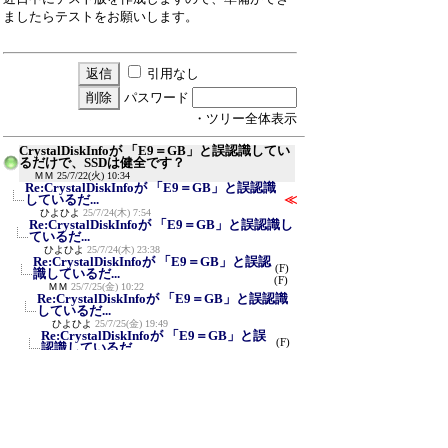
ましたらテストをお願いします。
引用なし
パスワード
・ツリー全体表示
CrystalDiskInfoが 「E9＝GB」と誤認識してい
るだけで、SSDは健全です？
ＭＭ
25/7/22(火) 10:34
Re:CrystalDiskInfoが 「E9＝GB」と誤認識
しているだ...
≪
ひよひよ
25/7/24(木) 7:54
Re:CrystalDiskInfoが 「E9＝GB」と誤認識し
ているだ...
ひよひよ
25/7/24(木) 23:38
Re:CrystalDiskInfoが 「E9＝GB」と誤認
(F)
識しているだ...
(F)
ＭＭ
25/7/25(金) 10:22
Re:CrystalDiskInfoが 「E9＝GB」と誤認識
しているだ...
ひよひよ
25/7/25(金) 19:49
Re:CrystalDiskInfoが 「E9＝GB」と誤
(F)
認識しているだ...
(F)
ＭＭ
25/7/28(月) 12:30
Re:CrystalDiskInfoが 「E9＝GB」と誤認
識しているだ...
ひよひよ
25/7/28(月) 18:07
新規投稿
ツリー表示
スレッド表示