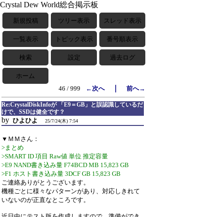
Crystal Dew World総合掲示板
新規投稿
ツリー表示
スレッド表示
一覧表示
トピック表示
番号順表示
検索
設定
過去ログ
ホーム
｜
46 / 999
←次へ
前へ→
Re:CrystalDiskInfoが 「E9＝GB」と誤認識しているだ
けで、SSDは健全です？
by
ひよひよ
25/7/24(木) 7:54
▼ＭＭさん：
>まとめ
>SMART ID 項目 Raw値 単位 推定容量
>E9 NAND書き込み量 F74BCD MB 15,823 GB
>F1 ホスト書き込み量 3DCF GB 15,823 GB
ご連絡ありがとうございます。
機種ごとに様々なパターンがあり、対応しきれて
いないのが正直なところです。
近日中にテスト版を作成しますので、準備ができ