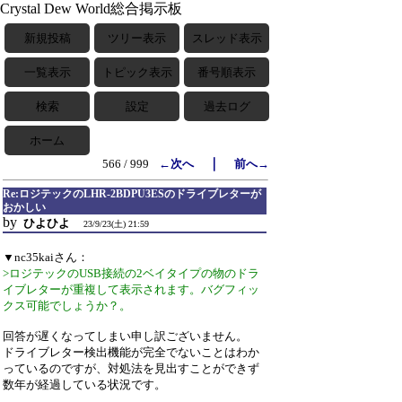
Crystal Dew World総合掲示板
新規投稿
ツリー表示
スレッド表示
一覧表示
トピック表示
番号順表示
検索
設定
過去ログ
ホーム
｜
566 / 999
←次へ
前へ→
Re:ロジテックのLHR-2BDPU3ESのドライブレターが
おかしい
by
ひよひよ
23/9/23(土) 21:59
▼nc35kaiさん：
>ロジテックのUSB接続の2ベイタイプの物のドラ
イブレターが重複して表示されます。バグフィッ
クス可能でしょうか？。
回答が遅くなってしまい申し訳ございません。
ドライブレター検出機能が完全でないことはわか
っているのですが、対処法を見出すことができず
数年が経過している状況です。