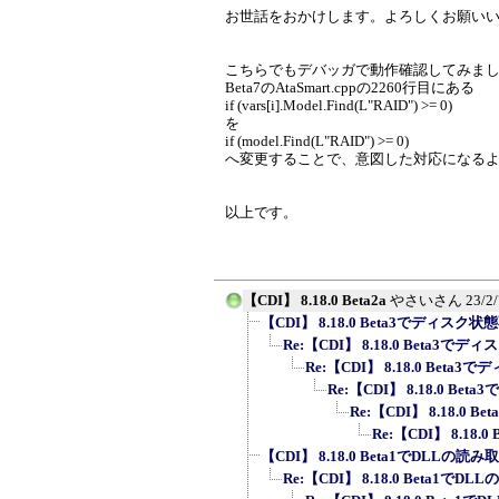
お世話をおかけします。よろしくお願い
こちらでもデバッガで動作確認してみま
Beta7のAtaSmart.cppの2260行目にある
if (vars[i].Model.Find(L"RAID") >= 0)
を
if (model.Find(L"RAID") >= 0)
へ変更することで、意図した対応になる
以上です。
【CDI】 8.18.0 Beta2a
やさいさん
23/2
【CDI】 8.18.0 Beta3でディスク
Re:【CDI】 8.18.0 Beta3
Re:【CDI】 8.18.0 Bet
Re:【CDI】 8.18.0 B
Re:【CDI】 8.18.0
Re:【CDI】 8.18
【CDI】 8.18.0 Beta1でDLLの
Re:【CDI】 8.18.0 Beta1