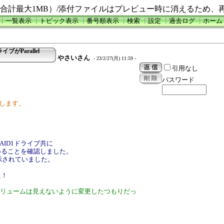
合計最大1MB）/添付ファイルはプレビュー時に消えるため、
┃
一覧表示
┃
トピック表示
┃
番号順表示
┃
検索
┃
設定
┃
過去ログ
┃
ホーム
ライブがParallel
やさいさん
- 23/2/27(月) 11:59 -
引用なし
パスワード
応いたします。
のRAID1ドライブ共に
いることを確認しました。
が表示されていました。
た！
Dボリュームは見えないように変更したつもりだっ