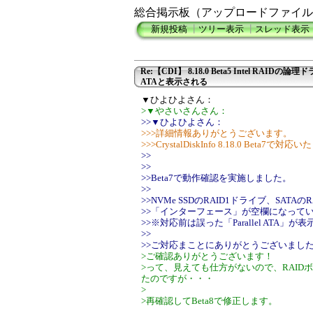
総合掲示板（アップロードファイル
新規投稿
┃
ツリー表示
┃
スレッド表示
Re:【CDI】 8.18.0 Beta5 Intel RAIDの論理ド
ATAと表示される
▼ひよひよさん：
>▼やさいさんさん：
>>▼ひよひよさん：
>>>詳細情報ありがとうございます。
>>>CrystalDiskInfo 8.18.0 Beta7で対
>>
>>
>>Beta7で動作確認を実施しました。
>>
>>NVMe SSDのRAID1ドライブ、SATA
>>「インターフェース」が空欄になって
>>※対応前は誤った「Parallel ATA」
>>
>>ご対応まことにありがとうございまし
>ご確認ありがとうございます！
>って、見えても仕方がないので、RAI
たのですが・・・
>
>再確認してBeta8で修正します。