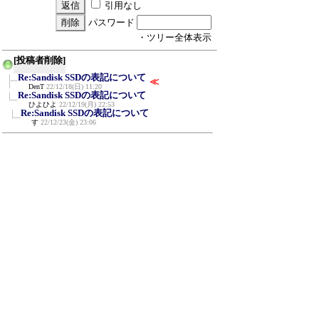
引用なし
パスワード
・ツリー全体表示
[投稿者削除]
Re:Sandisk SSDの表記について
≪
DenT
22/12/18(日) 11:20
Re:Sandisk SSDの表記について
ひよひよ
22/12/19(月) 22:53
Re:Sandisk SSDの表記について
す
22/12/23(金) 23:06
新規投稿
ツリー表示
スレッド表示
一覧表示
トピック表示
番号順表示
検索
設定
過去ログ
ホーム
｜
703 / 999
←次へ
前へ→
ページ：
記事番号：