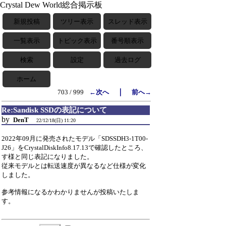
Crystal Dew World総合掲示板
新規投稿
ツリー表示
スレッド表示
一覧表示
トピック表示
番号順表示
検索
設定
過去ログ
ホーム
｜
703 / 999
←次へ
前へ→
Re:Sandisk SSDの表記について
by
DenT
22/12/18(日) 11:20
2022年09月に発売されたモデル「SDSSDH3-1T00-
J26」をCrystalDiskInfo8.17.13で確認したところ、
す様と同じ表記になりました。
従来モデルとは転送速度が異なるなど仕様が変化
しました。
参考情報になるかわかりませんが投稿いたしま
す。