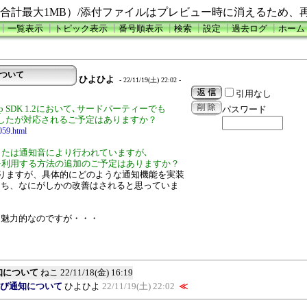
合計最大1MB）/添付ファイルはプレビュー時に消えるため、
┃
一覧表示
┃
トピック表示
┃
番号順表示
┃
検索
┃
設定
┃
過去ログ
┃
ホーム
について
ひよひよ
- 22/11/19(土) 22:02 -
引用なし
p SDK 1.2において､サードパーティーでも
パスワード
したが対応されるご予定はありますか？
059.html
または通知音により行われていますが､
を利用する方法の追加のご予定はありますか？
ておりますが、具体的にどのような通知機能を実装
うち、なにがしかの改善はされると思っていま
に魅力的なのですが・・・
通知について
ねこ
22/11/18(金) 16:19
応及び通知について
ひよひよ
22/11/19(土) 22:02
≪