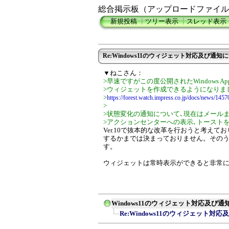
総合掲示板（アップロードファイル
新規投稿
┃
ツリー表示
┃
スレッド表示
Re:Windows11のウィジェット対応及び通知
▼ねこさん：
>早速ですがこの度公開されたWindows Ap
>ウィジェットを作成できるようになりま
>
https://forest.watch.impress.co.jp/docs/news/1457
>
>状態変化の通知について､現在はメール
>アクションセンターへの表示､トースト
Ver.10で抜本的な改革を行おうと考え
するかまでは決まっておりません。その
す。
ウィジェットは常時表示ができると非常
Windows11のウィジェット対応及び
Re:Windows11のウィジェット対