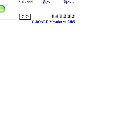
｜
710 / 999
←次へ
前へ→
C-BOARD Moyuku v1.03b5