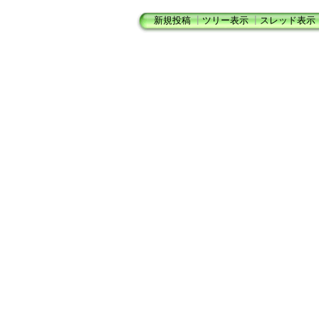
新規投稿
┃
ツリー表示
┃
スレッド表示