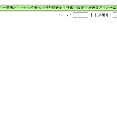
┃
一覧表示
┃
トピック表示
┃
番号順表示
┃
検索
┃
設定
┃
過去ログ
┃
ホーム
ページ：
┃
記事番号：