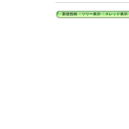
新規投稿
┃
ツリー表示
┃
スレッド表示