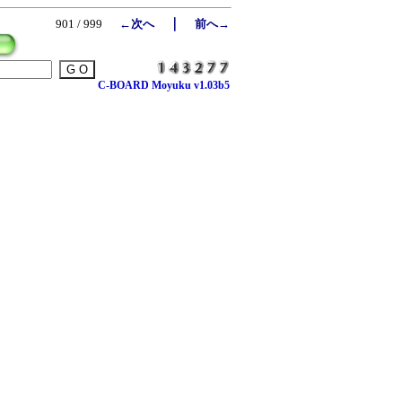
｜
901 / 999
←次へ
前へ→
C-BOARD Moyuku v1.03b5