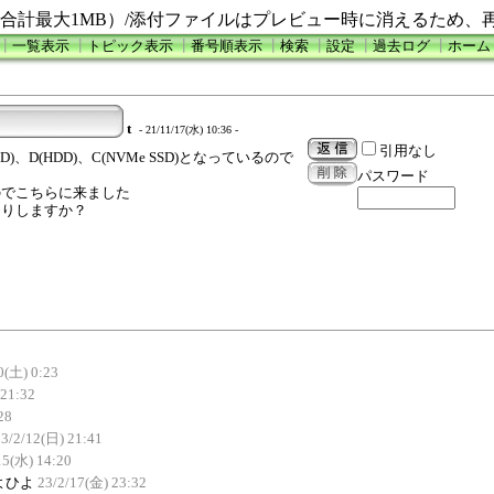
合計最大1MB）/添付ファイルはプレビュー時に消えるため、
┃
一覧表示
┃
トピック表示
┃
番号順表示
┃
検索
┃
設定
┃
過去ログ
┃
ホーム
t
- 21/11/17(水) 10:36 -
引用なし
HDD)、D(HDD)、C(NVMe SSD)となっているので
？
パスワード
のでこちらに来ました
たりしますか？
0(土) 0:23
 21:32
28
23/2/12(日) 21:41
15(水) 14:20
よひよ
23/2/17(金) 23:32