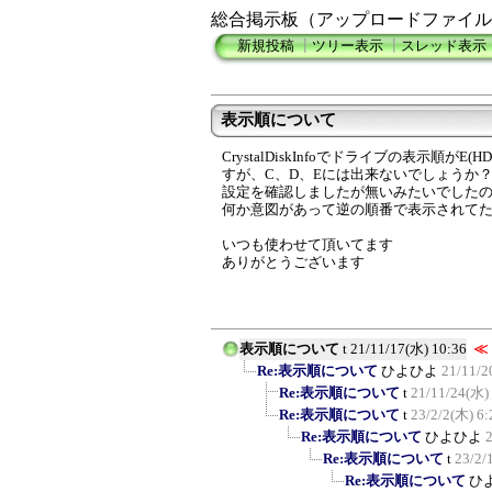
総合掲示板（アップロードファイル
新規投稿
┃
ツリー表示
┃
スレッド表示
表示順について
CrystalDiskInfoでドライブの表示順がE(
すが、C、D、Eには出来ないでしょうか
設定を確認しましたが無いみたいでした
何か意図があって逆の順番で表示されて
いつも使わせて頂いてます
ありがとうございます
表示順について
t
21/11/17(水) 10:36
≪
Re:表示順について
ひよひよ
21/11/2
Re:表示順について
t
21/11/24(水)
Re:表示順について
t
23/2/2(木) 6:
Re:表示順について
ひよひよ
Re:表示順について
t
23/2/
Re:表示順について
ひ