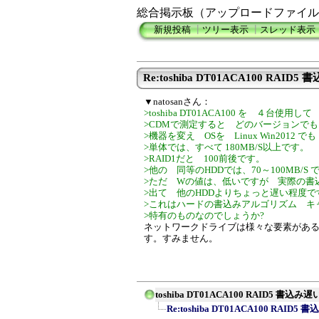
総合掲示板（アップロードファイル
新規投稿
┃
ツリー表示
┃
スレッド表示
Re:toshiba DT01ACA100 RAID
▼natosanさん：
>toshiba DT01ACA100 を ４台使用
>CDMで測定すると どのバージョンでも S
>機器を変え OSを Linux Win2012
>単体では、すべて 180MB/S以上です。
>RAID1だと 100前後です。
>他の 同等のHDDでは、70～100MB/S 
>ただ Wの値は、低いですが 実際の書込
>出て 他のHDDよりちょっと遅い程度で
>これはハードの書込みアルゴリズム キ
>特有のものなのでしょうか?
ネットワークドライブは様々な要素があ
す。すみません。
toshiba DT01ACA100 RAID5 書込み
Re:toshiba DT01ACA100 RAID5