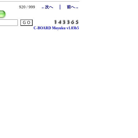
｜
920 / 999
←次へ
前へ→
C-BOARD Moyuku v1.03b5