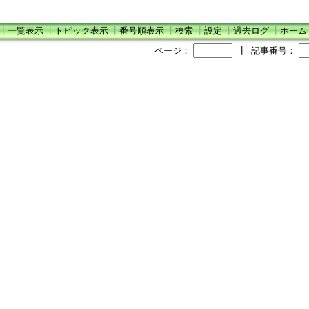
┃
一覧表示
┃
トピック表示
┃
番号順表示
┃
検索
┃
設定
┃
過去ログ
┃
ホーム
ページ：
┃
記事番号：