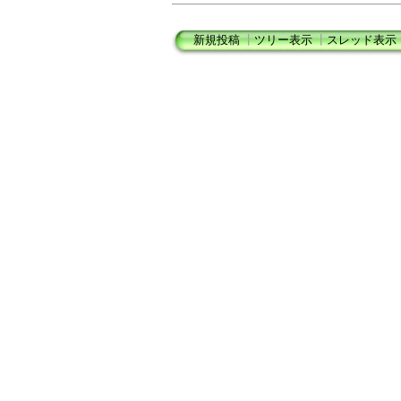
新規投稿
┃
ツリー表示
┃
スレッド表示