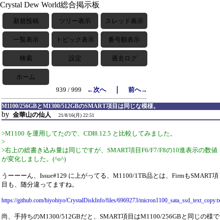
Crystal Dew World総合掲示板
新規投稿
ツリー表示
スレッド表示
一覧表示
トピック表示
番号順表示
検索
設定
過去ログ
ホーム
｜
939 / 999
←次へ
前へ→
M1100/256GBとM1300/512GBのSMART項目は同じな模様。
by
金華山の仙人
21/8/16(月) 22:51
>M1100 を運用してたので、CDI8.12.5 と比較してみました。
>
>右上の総書き込み量は同じですが、SMART項目F6/F7/F8の10進表示の数値
が変化しました。(^o^)
うーーーん、Issue#129 に上がってる、M1100/1TB品とは、FirmもSMART項
目も、随分違ってますね。
https://github.com/hiyohiyo/CrystalDiskInfo/files/6969273/micron1100_sata_ssd_text_copy.t
尚、手持ちのM1300/512GBだと、SMART項目はM1100/256GBと同じの様で