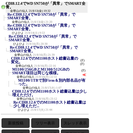
CDI8.12.4でWD SN750が「異常」でSMART全
青。
金華山の仙人
21/8/13(金) 19:32
Re:CDI8.12.4でWD SN750が「異常」で
SMART全青。
金華山の仙人
21/8/13(金) 21:20
Re:CDI8.12.4でWD SN750が「異常」で
SMART全青。
ひよひよ
21/8/14(土) 9:53
Re:CDI8.12.4でWD SN750が「異常」で
SMART全青。
ひよひよ
21/8/16(月) 20:30
Re:CDI8.12.4でWD SN750が「異常」で
SMART全青。
金華山の仙人
21/8/16(月) 21:39
CDI8.12.6でのM1100ホスト総書込量の
(F)
変化。
(F)
金華山の仙人
21/8/16(月) 22:16
M1100/256GBとM1300/512GBの
(F)
SMART項目は同じな模様。
≪
金華山の仙人
21/8/16(月) 22:51
M1100/1TBで別Firm＆別内部名品が有
った。
金華山の仙人
21/8/17(火) 1:07
CDI8.12.6でのM1100ホスト総書込量は少し
増えただけ。
金華山の仙人
21/8/16(月) 23:12
Re:CDI8.12.6でのM1100ホスト総書込量は
少し増えただ...
ひよひよ
21/8/17(火) 21:44
新規投稿
ツリー表示
スレッド表示