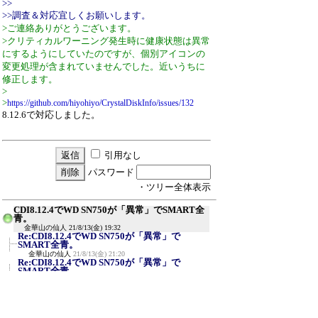
>>
>>調査＆対応宜しくお願いします。
>ご連絡ありがとうございます。
>クリティカルワーニング発生時に健康状態は異常
にするようにしていたのですが、個別アイコンの
変更処理が含まれていませんでした。近いうちに
修正します。
>
>
https://github.com/hiyohiyo/CrystalDiskInfo/issues/132
8.12.6で対応しました。
引用なし
パスワード
・ツリー全体表示
CDI8.12.4でWD SN750が「異常」でSMART全
青。
金華山の仙人
21/8/13(金) 19:32
Re:CDI8.12.4でWD SN750が「異常」で
SMART全青。
金華山の仙人
21/8/13(金) 21:20
Re:CDI8.12.4でWD SN750が「異常」で
SMART全青。
ひよひよ
21/8/14(土) 9:53
Re:CDI8.12.4でWD SN750が「異常」で
SMART全青。
≪
ひよひよ
21/8/16(月) 20:30
Re:CDI8.12.4でWD SN750が「異常」で