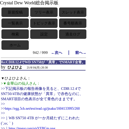
Crystal Dew World総合掲示板
新規投稿
ツリー表示
スレッド表示
一覧表示
トピック表示
番号順表示
検索
設定
過去ログ
ホーム
｜
942 / 999
←次へ
前へ→
Re:CDI8.12.4でWD SN750が「異常」でSMART全青。
by
ひよひよ
21/8/16(月) 20:30
▼ひよひよさん：
>▼金華山の仙人さん：
>>下記掲示板の報告画像を見ると、CDI8.12.4で
SN750/4TBの健康状態が「異常」で赤色なのに、
SMART項目の色表示が全て青色のままです。
>>
>>
https://egg.5ch.net/test/read.cgi/jisaku/1604133995/260
>>
>>｜WB SN750 4TB が一か月経たずにこわれた
(´;ω;｀)
>>｜
https://imgur.com/a/nYFBGtp.png