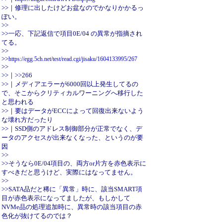
>>｜修理に出したけどお盆なのでかなりかかるっ
ぽい。
>>
>>一応、下記返信で項目0E/04 の異常が指摘され
てる。
>>
>>
https://egg.5ch.net/test/read.cgi/jisaku/1604133995/267
>>
>>｜>>266
>>｜メディアエラーが6000回以上発生してるの
で、そこからクリティカルワーニングへ移行した
と思われる
>>｜要はデータがECCによって回復出来ないよう
な壊れ方だったり
>>｜SSD側のアドレス制御部分が正常でなく、デ
ータのアクセスが出来なくなった、というのが要
因
>>
>>そうなら0E/04項目の、両方or片方を赤色表示に
すべきだと思うけど、実際にはなってません。
>>
>>SATA品だと稀に「異常」時に、該当SMART項
目が赤色表示になってましたが、もしかして
NVMe品の処理追加時に、異常時の該当項目の赤
色化が抜けてるのでは？