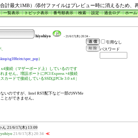
合計最大1MB）/添付ファイルはプレビュー時に消えるため、
┃
一覧表示
┃
トピック表示
┃
番号順表示
┃
検索
┃
設定
┃
過去ログ
┃
ホーム
hiyohiyo
- 21/6/17(木) 20:34 -
引用なし
が、
パスワード
）
esktop/sg100e/etc/spec_pop
 Express x4接続（マザーボード上）しているのです
ん。増設ポートにPCI Express ×4接続
スカードで接続しているSSDはPCIe 3.0 x4 |
のですが、Intel RST配下など一部のNVMe
ることができません。
ゃん
21/6/17(木) 13:09
iyohiyo
21/6/17(木) 20:34
≪