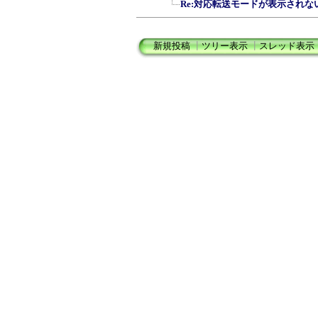
Re:対応転送モードが表示されな
新規投稿
┃
ツリー表示
┃
スレッド表示