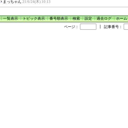
い
まっちゃん
21/6/24(木) 10:13
┃
一覧表示
┃
トピック表示
┃
番号順表示
┃
検索
┃
設定
┃
過去ログ
┃
ホーム
ページ：
┃
記事番号：