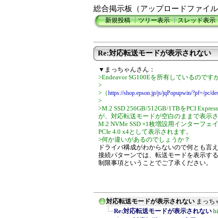
総合掲示板（アップロードファイル
新規投稿
┃
ツリー表示
┃
スレッド表示
Re:対応転送モードが表示されない
▼まっちゃんさん：
>Endeavor SG100Eを所有しているのです
>
>（
https://shop.epson.jp/js/jqPopupwin/?pf=/pc/d
>
>M.2 SSD 256GB/512GB/1TBをPCI
が、対応転送モードが空白のままで表示されませ
M.2 NVMe SSD ×1枚増設用インターフェイ
PCIe 4.0 x4として表示されます。
>何か違いがあるのでしょうか？
ドライバ構成がわからないので何とも言えない
接続パターンでは、転送モードを表示す
制限事項ということでご了承ください。
対応転送モードが表示されない
まっち
Re:対応転送モードが表示されない
h