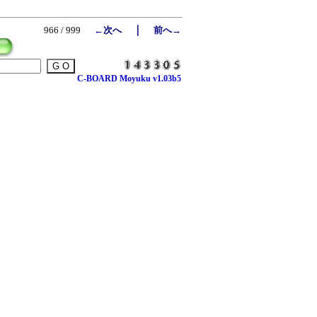
｜
966 / 999
←次へ
前へ→
C-BOARD Moyuku v1.03b5