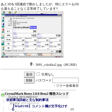
あと3Dを3回連続で動かしましたが、特にエラーもOS
も落ちることなく正常終了しています!!
：3091_s-kekka2.jpg
（88.2KB）
引用なし
パスワード
・ツリー全体表示
CrystalMark Retro 2.0.0 Beta2 報告スレッド
ひよひよ
24/11/24(日) 0:17
依頼事項詳細と主な制約事項
ひよひよ
24/11/24(日) 0:22
【Win95/98】コメント欄が文字化けす
る
(F)