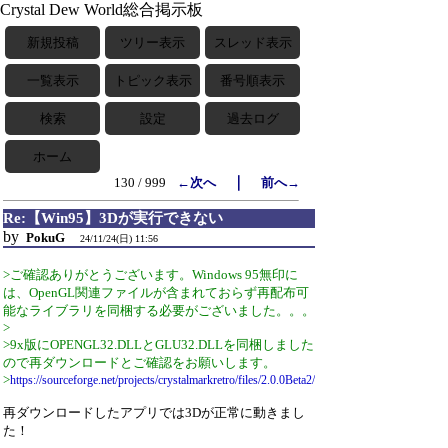
Crystal Dew World総合掲示板
新規投稿
ツリー表示
スレッド表示
一覧表示
トピック表示
番号順表示
検索
設定
過去ログ
ホーム
｜
130 / 999
←次へ
前へ→
Re:【Win95】3Dが実行できない
by
PokuG
24/11/24(日) 11:56
>ご確認ありがとうございます。Windows 95無印に
は、OpenGL関連ファイルが含まれておらず再配布可
能なライブラリを同梱する必要がございました。。。
>
>9x版にOPENGL32.DLLとGLU32.DLLを同梱しました
ので再ダウンロードとご確認をお願いします。
>
https://sourceforge.net/projects/crystalmarkretro/files/2.0.0Beta2/
再ダウンロードしたアプリでは3Dが正常に動きまし
た！