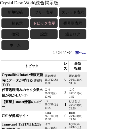
Crystal Dew World総合掲示板
新規投稿
ツリー表示
スレッド表示
一覧表示
トピック表示
番号順表示
検索
設定
過去ログ
ホーム
1 / 24 ﾍﾟｰｼﾞ
前へ→
レ
最新
トピック
ス
投稿
CrystalDiskInfoの情報更新
匿名希望
匿名希望
0
時にデータがずれる
26/3/12(木)
26/3/12(木)
(F)
(F)
18:36
18:36
(F)
(F)
代替処理済みのセクタ数の
こう
こう
3
26/3/9(月)
26/3/11(水)
値がおかしい
(F)
17:02
1:52
cdi
ひよひよ
【要望】smart情報のコピ
1
26/2/18(水)
26/2/19(木)
ー
15:25
22:29
Ruda
Ruda
CM が脅威サイト
0
26/1/30(金)
26/1/30(金)
13:56
13:56
Transcend TS2TMTE220S
けつ
hiyohiyo
2
26/1/3(土)
26/1/1(木)