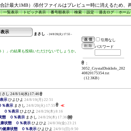
合計最大1MB）/添付ファイルはプレビュー時に消えるため、
┃
一覧表示
┃
トピック表示
┃
番号順表示
┃
検索
┃
設定
┃
過去ログ
┃
ホーム
０％表示
まさし
- 24/8/20(火) 17:55 -
引用なし
パスワード
スト）」の結果も投稿いただけないでしょうか。
：
3052_CrystalDiskInfo_202
40820175354.txt
（12.3KB）
まさし
24/8/14(水) 17:46
％表示
ひよひよ
24/8/19(月) 22:51
態 ０％表示
まさし
24/8/20(火) 17:55
≪
康状態 ０％表示
ひよひよ
24/8/29(木) 8:16
の健康状態 ０％表示
まさし
24/8/29(木) 17:36
nfoの健康状態 ０％表示
ひよひよ
24/8/30(金) 23:21
kInfoの健康状態 ０％表示
ひよひよ
24/9/1(日) 9:50