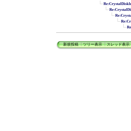
Re:CrystalD
Re:Cryst
Re:Cry
Re:
R
新規投稿
┃
ツリー表示
┃
スレッド表示