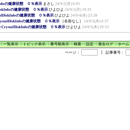
iskInfoの健康状態 ０％表示
まさし
24/9/2(月) 0:05
alDiskInfoの健康状態 ０％表示
ひよひよ
24/9/2(月) 19:35
stalDiskInfoの健康状態 ０％表示
ひよひよ
24/9/4(水) 23:28
CrystalDiskInfoの健康状態 ０％表示
［名前なし］
24/9/5(木) 0:37
e:CrystalDiskInfoの健康状態 ０％表示
ひよひよ
24/9/5(木) 20:53
┃
一覧表示
┃
トピック表示
┃
番号順表示
┃
検索
┃
設定
┃
過去ログ
┃
ホーム
ページ：
┃
記事番号：