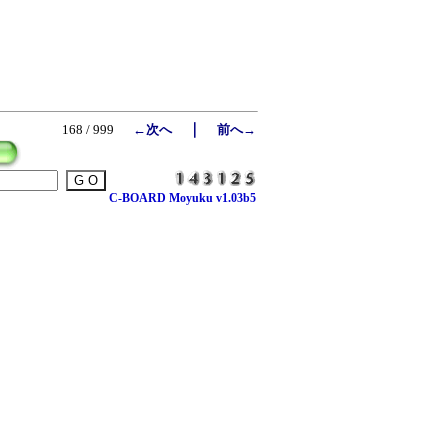
｜
168 / 999
←次へ
前へ→
C-BOARD Moyuku v1.03b5