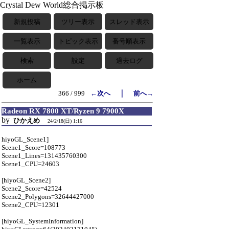
Crystal Dew World総合掲示板
新規投稿
ツリー表示
スレッド表示
一覧表示
トピック表示
番号順表示
検索
設定
過去ログ
ホーム
｜
366 / 999
←次へ
前へ→
Radeon RX 7800 XT/Ryzen 9 7900X
by
ひかえめ
24/2/18(日) 1:16
hiyoGL_Scene1]
Scene1_Score=108773
Scene1_Lines=131435760300
Scene1_CPU=24603
[hiyoGL_Scene2]
Scene2_Score=42524
Scene2_Polygons=32644427000
Scene2_CPU=12301
[hiyoGL_SystemInformation]