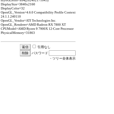
hiyoGLretro=x64(202402171045)
DisplaySize=3840x2160
DisplayColor=32
OpenGL_Version=4.6.0 Compatibility Profile Context
24.1.1.240110
OpenGL_Vendor=ATI Technologies Inc.
OpenGL_Renderer=AMD Radeon RX 7800 XT
CPUModel=AMD Ryzen 9 7900X 12-Core Processor
PhysicalMemory=31863
引用なし
パスワード
・ツリー全体表示
新規投稿
ツリー表示
スレッド表示
一覧表示
トピック表示
番号順表示
検索
設定
過去ログ
ホーム
｜
366 / 999
←次へ
前へ→