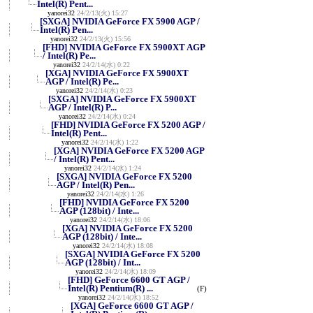
Intel(R) Pent...
yanorei32
24/2/13(火) 15:27
[SXGA] NVIDIA GeForce FX 5900 AGP /
Intel(R) Pen...
yanorei32
24/2/13(火) 15:56
[FHD] NVIDIA GeForce FX 5900XT AGP
/ Intel(R) Pe...
yanorei32
24/2/14(水) 0:22
[XGA] NVIDIA GeForce FX 5900XT
AGP / Intel(R) Pe...
yanorei32
24/2/14(水) 0:23
[SXGA] NVIDIA GeForce FX 5900XT
AGP / Intel(R) P...
yanorei32
24/2/14(水) 0:24
[FHD] NVIDIA GeForce FX 5200 AGP /
Intel(R) Pent...
yanorei32
24/2/14(水) 1:22
[XGA] NVIDIA GeForce FX 5200 AGP
/ Intel(R) Pent...
yanorei32
24/2/14(水) 1:24
[SXGA] NVIDIA GeForce FX 5200
AGP / Intel(R) Pen...
yanorei32
24/2/14(水) 1:26
[FHD] NVIDIA GeForce FX 5200
AGP (128bit) / Inte...
yanorei32
24/2/14(水) 18:06
[XGA] NVIDIA GeForce FX 5200
AGP (128bit) / Inte...
yanorei32
24/2/14(水) 18:08
[SXGA] NVIDIA GeForce FX 5200
AGP (128bit) / Int...
yanorei32
24/2/14(水) 18:09
[FHD] GeForce 6600 GT AGP /
Intel(R) Pentium(R) ...
(F)
yanorei32
24/2/14(水) 18:52
[XGA] GeForce 6600 GT AGP /