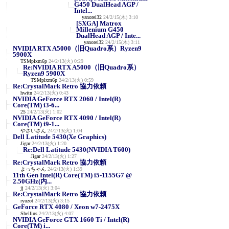
G450 DualHead AGP /
Intel...
yanorei32
24/2/15(木) 3:10
[SXGA] Matrox
Millenium G450
DualHead AGP / Inte...
yanorei32
24/2/15(木) 3:11
NVIDIA RTX A5000（旧Quadro系）Ryzen9
5900X
TSMplxm6p
24/2/13(火) 0:29
Re:NVIDIA RTX A5000（旧Quadro系）
Ryzen9 5900X
TSMplxm6p
24/2/13(火) 0:59
Re:CrystalMark Retro 協力依頼
hwitn
24/2/13(火) 0:43
NVIDIA GeForce RTX 2060 / Intel(R)
Core(TM) i3-6...
25
24/2/13(火) 1:02
NVIDIA GeForce RTX 4090 / Intel(R)
Core(TM) i9-1...
やさいさん
24/2/13(火) 1:04
Dell Latitude 5430(Xe Graphics)
Jigar
24/2/13(火) 1:20
Re:Dell Latitude 5430(NVIDIA T600)
Jigar
24/2/13(火) 1:27
Re:CrystalMark Retro 協力依頼
よっちゃん
24/2/13(火) 1:39
11th Gen Intel(R) Core(TM) i5-1155G7 @
2.50GHz(内...
jj
24/2/13(火) 3:04
Re:CrystalMark Retro 協力依頼
ryuzot
24/2/13(火) 3:15
GeForce RTX 4080 / Xeon w7-2475X
Shellius
24/2/13(火) 4:07
NVIDIA GeForce GTX 1660 Ti / Intel(R)
Core(TM) i...