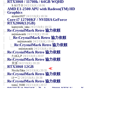
RTX3060 / 11700k / 64GB WQHD
S A I T O
24/2/13(火) 18:06
AMD E1-2500 APU with Radeon(TM) HD
Graphics
ayumu1027
24/2/13(火) 18:34
Core-i7 12700KF / NVIDIA GeForce
RTX2060(12GB)
kazuyoshi_taka
24/2/13(火) 18:53
Re:CrystalMark Retro 協力依頼
nejimawashi
24/2/13(火) 19:44
Re:CrystalMark Retro 協力依頼
nejimawashi
24/2/13(火) 19:48
Re:CrystalMark Retro 協力依頼
nejimawashi
24/2/13(火) 19:52
Re:CrystalMark Retro 協力依頼
たゆんP
24/2/13(火) 20:07
Re:CrystalMark Retro 協力依頼
天頂
24/2/13(火) 20:20
RTX3060 12GB
≪
NicchyTaka
24/2/13(火) 20:35
Re:CrystalMark Retro 協力依頼
けーご
24/2/13(火) 20:38
Re:CrystalMark Retro 協力依頼
tomo_9180
24/2/13(火) 20:57
RYZEN 9 7950X + Radeon 7900 XTX Vapor-X
A_Z_Kornoha
24/2/13(火) 22:36
NVIDIA GeForce RTX 3090 / AMD Ryzen 7
7800X3D
en129
24/2/13(火) 23:12
R9 7950X3D/RTX3090
y
24/2/13(火) 23:25
AMD Ryzen 7 5700X / Radeon RX 570
せいじん
24/2/14(水) 0:06
NVIDIA RTX A400 & i5-11400F
みね
24/2/14(水) 0:57
RTX4090 i9-14900K 定格