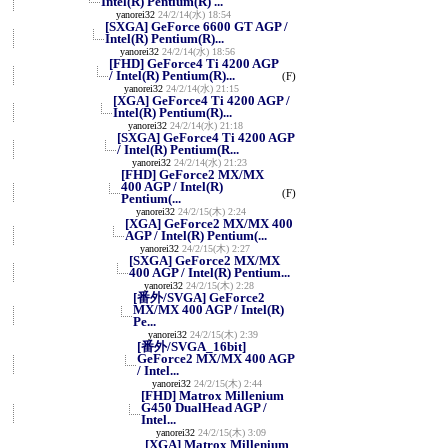
Intel(R) Pentium(R) ...
yanorei32
24/2/14(水) 18:54
[SXGA] GeForce 6600 GT AGP /
Intel(R) Pentium(R)...
yanorei32
24/2/14(水) 18:56
[FHD] GeForce4 Ti 4200 AGP
/ Intel(R) Pentium(R)...
(F)
yanorei32
24/2/14(水) 21:15
[XGA] GeForce4 Ti 4200 AGP /
Intel(R) Pentium(R)...
yanorei32
24/2/14(水) 21:18
[SXGA] GeForce4 Ti 4200 AGP
/ Intel(R) Pentium(R...
yanorei32
24/2/14(水) 21:23
[FHD] GeForce2 MX/MX
400 AGP / Intel(R)
(F)
Pentium(...
yanorei32
24/2/15(木) 2:24
[XGA] GeForce2 MX/MX 400
AGP / Intel(R) Pentium(...
yanorei32
24/2/15(木) 2:27
[SXGA] GeForce2 MX/MX
400 AGP / Intel(R) Pentium...
yanorei32
24/2/15(木) 2:28
[番外/SVGA] GeForce2
MX/MX 400 AGP / Intel(R)
Pe...
yanorei32
24/2/15(木) 2:39
[番外/SVGA_16bit]
GeForce2 MX/MX 400 AGP
/ Intel...
yanorei32
24/2/15(木) 2:44
[FHD] Matrox Millenium
G450 DualHead AGP /
Intel...
yanorei32
24/2/15(木) 3:09
[XGA] Matrox Millenium