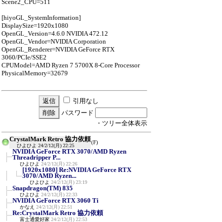
Scene2_CPU=511
[hiyoGL_SystemInformation]
DisplaySize=1920x1080
OpenGL_Version=4.6.0 NVIDIA 472.12
OpenGL_Vendor=NVIDIA Corporation
OpenGL_Renderer=NVIDIA GeForce RTX
3060/PCIe/SSE2
CPUModel=AMD Ryzen 7 5700X 8-Core Processor
PhysicalMemory=32679
引用なし
パスワード
・ツリー全体表示
CrystalMark Retro 協力依頼
(F)
ひよひよ
24/2/12(月) 22:25
NVIDIA GeForce RTX 3070/AMD Ryzen
Threadripper P...
ひよひよ
24/2/12(月) 22:26
[1920x1080] Re:NVIDIA GeForce RTX
3070/AMD Ryzen...
ひよひよ
24/2/12(月) 23:19
Snapdragon(TM) 835
ひよひよ
24/2/12(月) 22:33
NVIDIA GeForce RTX 3060 Ti
かなえ
24/2/12(月) 22:51
Re:CrystalMark Retro 協力依頼
富士通愛好家
24/2/12(月) 22:53