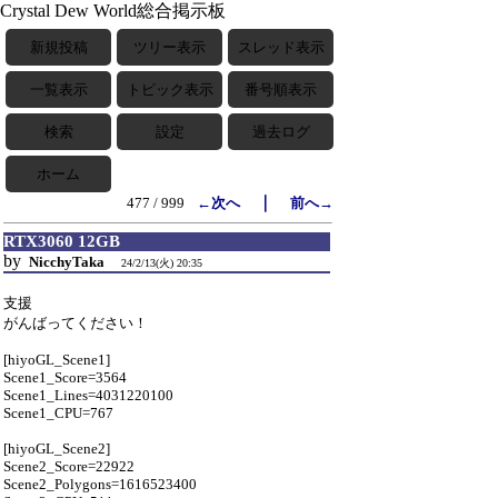
Crystal Dew World総合掲示板
新規投稿
ツリー表示
スレッド表示
一覧表示
トピック表示
番号順表示
検索
設定
過去ログ
ホーム
｜
477 / 999
←次へ
前へ→
RTX3060 12GB
by
NicchyTaka
24/2/13(火) 20:35
支援
がんばってください！
[hiyoGL_Scene1]
Scene1_Score=3564
Scene1_Lines=4031220100
Scene1_CPU=767
[hiyoGL_Scene2]
Scene2_Score=22922
Scene2_Polygons=1616523400