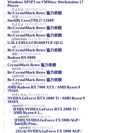
Windows XPSP3 on VMWare Workstation 17
Player
ひよひよ
24/2/12(月) 22:55
Re:CrystalMark Retro 協力依頼
天頂
24/2/12(月) 22:56
Intel(R) Core(TM) i7-1260P
ひよひよ
24/2/12(月) 22:57
Re:CrystalMark Retro 協力依頼
koinec
24/2/12(月) 23:05
Re:CrystalMark Retro 協力依頼
@SkmYujin
24/2/12(月) 23:06
GALLERIA GCR1660TGF-QCG
nao
24/2/12(月) 23:08
Re:CrystalMark Retro 協力依頼
友紀
24/2/12(月) 23:09
Radeon RX 6800
2525
24/2/12(月) 23:29
CrystalMark Retro 協力依頼
yb1536
24/2/12(月) 23:39
Re:CrystalMark Retro 協力依頼
GATUUD
24/2/12(月) 23:45
Re:CrystalMark Retro 協力依頼
お手伝い
24/2/13(火) 0:12
AMD Radeon RX 7900 XTX / AMD Ryzen 9
7950X
やさいさん
24/2/13(火) 0:14
NVIDIA GeForce RTX 2080 Ti / AMD Ryzen 9
3950X
yanorei32
24/2/13(火) 0:28
[FHD] NVIDIA GeForce RTX 2080 Ti /
AMD Ryzen 9 3...
yanorei32
24/2/13(火) 0:33
[FHD] NVIDIA GeForce FX 5900 AGP /
Intel(R) Pent...
yanorei32
24/2/13(火) 15:21
[XGA] NVIDIA GeForce FX 5900 AGP /