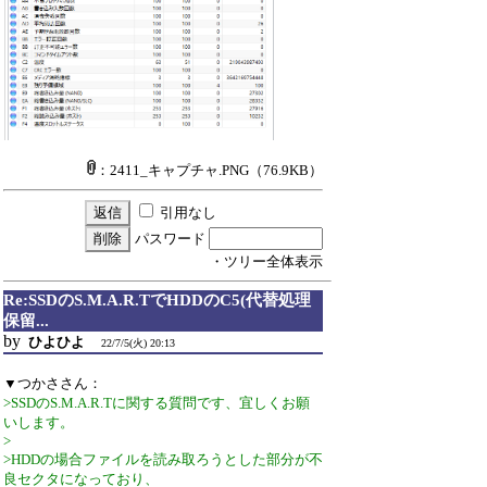
：2411_キャプチャ.PNG
（76.9KB）
引用なし
パスワード
・ツリー全体表示
Re:SSDのS.M.A.R.TでHDDのC5(代替処理
保留...
by
ひよひよ
22/7/5(火) 20:13
▼つかささん：
>SSDのS.M.A.R.Tに関する質問です、宜しくお願
いします。
>
>HDDの場合ファイルを読み取ろうとした部分が不
良セクタになっており、