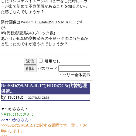
したりシステムイメージのコピーをした時にエラ
ーが出て初めて不良箇所があることを知るといっ
た感じなんでしょうか？
添付画像はWestern DigitalのSSD S.M.A.R.Tです
が、
05(代替処理済みのブロック数)
あたりがHDDの交換済みの不良セクタに当たるか
と思ったのですが違うのでしょうか？
引用なし
パスワード
・ツリー全体表示
Re:SSDのS.M.A.R.TでHDDのC5(代替処理
保留...
by
ひよひよ
22/7/6(水) 22:58
▼つかささん：
>▼ひよひよさん：
>>▼つかささん：
>>>SSDのS.M.A.R.Tに関する質問です、宜しくお
願いします。
>>>