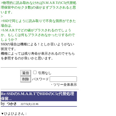
>物理的に読み取れなければS.M.A.R.TのC5(代替処
理保留中のセクタ数)の値がまずプラスされると思
います。
>
>SSDで同じように読み取りで不良な箇所ができた
場合は、
>S.M.A.R.Tでどの値がプラスされるのでしょう
か、もしくは何もプラスされなかったりするので
しょうか？
SSDの場合は機種による！としか言いようがない
状況です。
機種によっては残り寿命が表示されるのでそちら
を参照するのが良いかと思います。
引用なし
パスワード
・ツリー全体表示
Re:SSDのS.M.A.R.TでHDDのC5(代替処理
保留...
by
つかさ
22/7/5(火) 22:46
▼ひよひよさん：