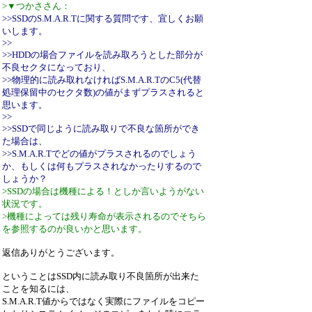
>▼つかささん：
>>SSDのS.M.A.R.Tに関する質問です、宜しくお願
いします。
>>
>>HDDの場合ファイルを読み取ろうとした部分が
不良セクタになっており、
>>物理的に読み取れなければS.M.A.R.TのC5(代替
処理保留中のセクタ数)の値がまずプラスされると
思います。
>>
>>SSDで同じように読み取りで不良な箇所ができ
た場合は、
>>S.M.A.R.Tでどの値がプラスされるのでしょう
か、もしくは何もプラスされなかったりするので
しょうか？
>SSDの場合は機種による！としか言いようがない
状況です。
>機種によっては残り寿命が表示されるのでそちら
を参照するのが良いかと思います。
返信ありがとうございます。
ということはSSD内に読み取り不良箇所が出来た
ことを知るには、
S.M.A.R.T値からではなく実際にファイルをコピー