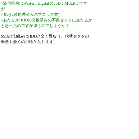
>添付画像はWestern DigitalのSSD S.M.A.R.Tです
が、
> 05(代替処理済みのブロック数)
>あたりがHDDの交換済みの不良セクタに当たるか
と思ったのですが違うのでしょうか？
SSDの仕組みはHDDと全く異なり、代替セクタの
概念も全くの別物となります。
SSDにおける書き込み方法については様々な解説
サイトがありますので、色々調べてみると面白い
と思います。
https://www.logitec.co.jp/data_recovery/column/vol_004/
引用なし
パスワード
・ツリー全体表示
Re:SSDのS.M.A.R.TでHDDのC5(代替処理
保留...
by
つかさ
22/7/7(木) 1:28
▼ひよひよさん：