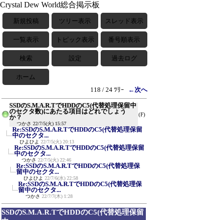
Crystal Dew World総合掲示板
新規投稿
ツリー表示
スレッド表示
一覧表示
トピック表示
番号順表示
検索
設定
過去ログ
ホーム
118 / 24 ﾂﾘｰ
←次へ
SSDのS.M.A.R.TでHDDのC5(代替処理保留中
のセクタ数)にあたる項目はどれでしょう
(F)
か？
つかさ
22/7/5(火) 15:57
Re:SSDのS.M.A.R.TでHDDのC5(代替処理保留
中のセクタ...
ひよひよ
22/7/5(火) 20:13
Re:SSDのS.M.A.R.TでHDDのC5(代替処理保留
中のセクタ...
つかさ
22/7/5(火) 22:46
Re:SSDのS.M.A.R.TでHDDのC5(代替処理保
留中のセクタ...
ひよひよ
22/7/6(水) 22:58
Re:SSDのS.M.A.R.TでHDDのC5(代替処理保
留中のセクタ...
つかさ
22/7/7(木) 1:28
SSDのS.M.A.R.TでHDDのC5(代替処理保留