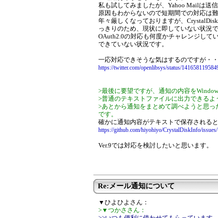
私も試してみましたが、Yahoo Mailは
原因もわからないので短期間での対応は
年々厳しくなっておりますが、CrystalDi
っきりのため、現状に即していない状況
OAuth2.0の対応も何度かチャレンジ
できていない状況です。
一応対応できそうな気はするのですが・
https://twitter.com/openlibsys/status/1416581
>最後に要望ですが、通知の内容をWind
>普通のテキストファイルに出力できるよ
>あとから通知をまとめて調べようと思っ
です。
確かに通知内容がテキストで保存される
https://github.com/hiyohiyo/CrystalDiskInfo/issues
Ver.9では対応を検討したいと思います。
Re:メール通知について
▼ひよひよさん：
>▼つかささん：
>>いつも便利に使わせてもらっています