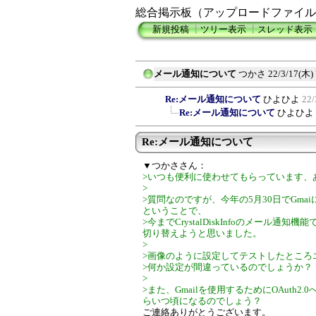
総合掲示板（アップロードファイル
新規投稿
┃
ツリー表示
┃
スレッド表示
メール通知について
つかさ
22/3/17(木) 
Re:メール通知について
ひよひよ
22/
Re:メール通知について
ひよひよ
Re:メール通知について
▼つかささん：
>いつも便利に使わせてもらっています、
>
>質問なのですが、今年の5月30日でGm
ということで、
>今までCrystalDiskInfoのメール通知
切り替えようと思いました。
>
>画像のように設定してテストしたところ
>何か設定が間違っているのでしょうか？
>
>また、Gmailを使用するためにOAuth
らいつ頃になるのでしょう？
ご連絡ありがとうございます。