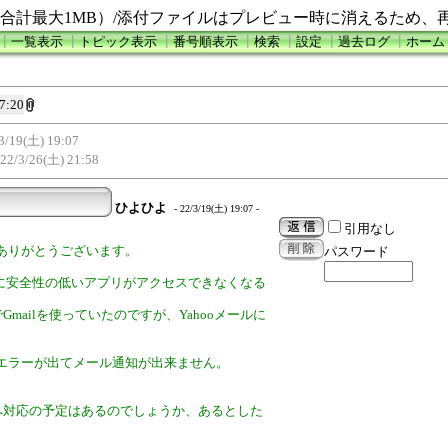
合計最大1MB）/添付ファイルはプレビュー時に消えるため、
┃
一覧表示
┃
トピック表示
┃
番号順表示
┃
検索
┃
設定
┃
過去ログ
┃
ホーム
7:20
3/19(土) 19:07
22/3/26(土) 21:58
ひよひよ
- 22/3/19(土) 19:07 -
引用なし
ありがとうございます。
パスワード
aiに安全性の低いアプリがアクセスできなくなる
機能でGmailを使っていたのですが、Yahooメールに
エラーが出てメール通知が出来ません。
2.0へ対応の予定はあるのでしょうか、あるとした