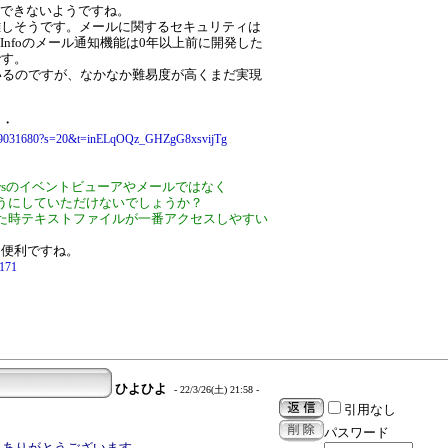
送信できないようですね。
難しそうです。メールに関するセキュリティは
skInfoのメール通知機能は0年以上前に開発した
です。
しているのですが、なかなか難易度が高くまだ実現
・・
195849031680?s=20&t=inELqOQz_GHZgG8xsvijTg
owsのイベントビューアやメールではなく
うにしていただけないでしょうか？
た時テキストファイルが一番アクセスしやすい
と便利ですね。
/171
ひよひよ
- 22/3/26(土) 21:58 -
引用なし
パスワード
、ありがとうございます。