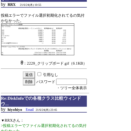
by
RRX
21/6/24(木) 10:55
投稿エラーでファイル選択初期化されてるの気付
かなかった。
：2229_クリップボード.gif
（6.1KB）
引用なし
パスワード
・ツリー全体表示
Re:DiskInfoでの各種クラス比較ウィンド
ウ...
by
hiyohiyo
Email
21/6/24(木) 23:45
▼RRXさん：
>投稿エラーでファイル選択初期化されてるの気付
かなかった。