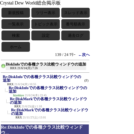
Crystal Dew World総合掲示板
新規投稿
ツリー表示
スレッド表示
一覧表示
トピック表示
番号順表示
検索
設定
過去ログ
ホーム
139 / 24 ﾂﾘｰ
←次へ
DiskInfoでの各種クラス比較ウィンドウの追加
RRX
21/6/14(月) 7:26
Re:DiskInfoでの各種クラス比較ウィンドウの
追加
(F)
RRX
21/6/24(木) 10:55
Re:DiskInfoでの各種クラス比較ウィンドウの
追加
hiyohiyo
21/6/24(木) 23:45
Re:DiskMarkでの各種クラス比較ウィンドウ
の追加
RRX
21/6/25(金) 1:18
Re:DiskMarkでの各種クラス比較ウィンドウ
の追加
RRX
21/11/27(土) 13:01
Re:DiskInfoでの各種クラス比較ウィンド
ウ...