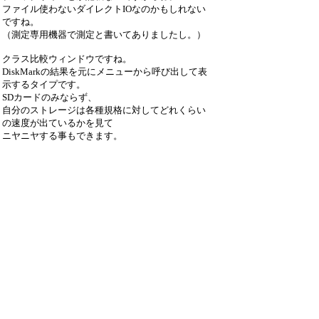
ファイル使わないダイレクトIOなのかもしれない
ですね。
（測定専用機器で測定と書いてありましたし。）
クラス比較ウィンドウですね。
DiskMarkの結果を元にメニューから呼び出して表
示するタイプです。
SDカードのみならず、
自分のストレージは各種規格に対してどれくらい
の速度が出ているかを見て
ニヤニヤする事もできます。
追伸
ソフトウェア保守ありがとうございます。
引用なし
パスワード
・ツリー全体表示
Re:DiskMarkでの各種クラス比較ウィンド
ウ...
by
RRX
21/11/27(土) 13:01