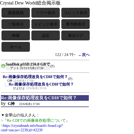
Crystal Dew World総合掲示板
新規投稿
ツリー表示
スレッド表示
一覧表示
トピック表示
番号順表示
検索
設定
過去ログ
ホーム
122 / 24 ﾂﾘｰ
←次へ
SanDisk pSSD 256.0 GBで
(F)
アット
21/11/17(水) 17:50
Re:画像保存処理改良をCDI8で如何？
(F)
G神
22/6/8(水) 17:04
Re:画像保存処理改良をCDI8で如何？
ひよひよ
22/6/8(水) 19:16
Re:画像保存処理改良をCDI8で如何？
by
G神
22/6/8(水) 17:04
▼金華山の仙人さん：
>『Re:CDIでの画像保存処理について』
>
https://crystalmark.info/board/c-board.cgi?
cmd=one;no=2239;id=#2239