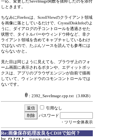
一応、変更したSaveImage関数を抜粋したのを添付
しときます。
ちなみにFirefoxは、ScrollViewのクライアント領域
を画像に落としているだけで、CrystalDiskInfoのよ
うに、ダイアログの子コントロールを透過させた
状態で、タイトルバーやウィンドウ枠など、非ク
ライアント領域を含めてキャプチャしているわけ
ではないので、たぶんソースを読んでも参考には
ならないかと。
見た目は同じように見えても、ブラウザ上のフォ
ーム画面に表示されるボタンや、エディットボッ
クスは、アプリのブラウザエンジンが自前で描画
していて、ウィンドウのコモンコントロールでは
ないです。
：2392_SaveImage.cpp.txt
（3.8KB）
引用なし
パスワード
・ツリー全体表示
Re:画像保存処理改良をCDI8で如何？
by
ひよひよ
22/6/8(水) 19:16