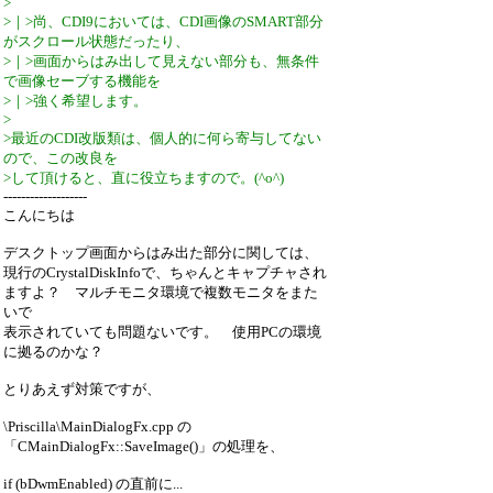
>
>｜>尚、CDI9においては、CDI画像のSMART部分
がスクロール状態だったり、
>｜>画面からはみ出して見えない部分も、無条件
で画像セーブする機能を
>｜>強く希望します。
>
>最近のCDI改版類は、個人的に何ら寄与してない
ので、この改良を
>して頂けると、直に役立ちますので。(^o^)
-------------------
こんにちは
デスクトップ画面からはみ出た部分に関しては、
現行のCrystalDiskInfoで、ちゃんとキャプチャされ
ますよ？ マルチモニタ環境で複数モニタをまた
いで
表示されていても問題ないです。 使用PCの環境
に拠るのかな？
とりあえず対策ですが、
\Priscilla\MainDialogFx.cpp の
「CMainDialogFx::SaveImage()」の処理を、
if (bDwmEnabled) の直前に...