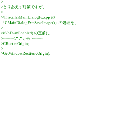
>
>とりあえず対策ですが、
>
>\Priscilla\MainDialogFx.cpp の
「CMainDialogFx::SaveImage()」の処理を、
>
>if (bDwmEnabled) の直前に...
>--------<ここから>--------
>CRect rcOrigin;
>
>GetWindowRect(&rcOrigin);
>SetWindowPos(NULL, 0, 0, m_MaxSizeX,
m_MaxSizeY, SWP_NOZORDER | SWP_NOMOVE);
>--------<ここまで>--------
>を追加して、
>
>SAFE_DELETE(image1); の直前に...
>--------<ここから>--------
>SetWindowPos(NULL, 0, 0, rcOrigin.Width(),
rcOrigin.Height(), SWP_NOZORDER |
SWP_NOMOVE);
>--------<ここまで>--------
>
>を追加するってのじゃダメですかね？
>
>ウィンドウキャプチャ処理の直前で、一時的にダ
イアログを最大化して、キャプチャ処理の終了後