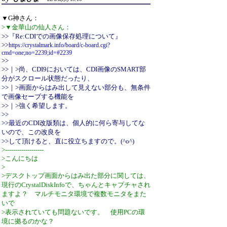
▼G神さん：
>▼金華山の仙人さん：
>>『Re:CDIでの画像保存処理について』
>>
https://crystalmark.info/board/c-board.cgi?
cmd=one;no=2239;id=#2239
>>
>>｜>尚、CDI9においては、CDI画像のSMART部
分がスクロール状態だったり、
>>｜>画面からはみ出して見えない部分も、無条件
で画像セーブする機能を
>>｜>強く希望します。
>>
>>最近のCDI改版類は、個人的に何ら寄与してな
いので、この改良を
>>して頂けると、直に役立ちますので。(^o^)
>-------------------
>こんにちは
>
>デスクトップ画面からはみ出た部分に関しては、
現行のCrystalDiskInfoで、ちゃんとキャプチャされ
ますよ？ マルチモニタ環境で複数モニタをまた
いで
>表示されていても問題ないです。 使用PCの環
境に拠るのかな？