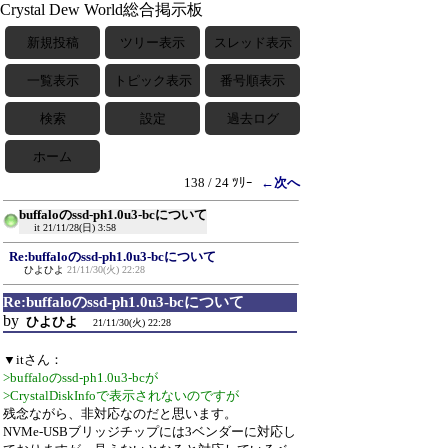
Crystal Dew World総合掲示板
新規投稿
ツリー表示
スレッド表示
一覧表示
トピック表示
番号順表示
検索
設定
過去ログ
ホーム
138 / 24 ﾂﾘｰ
←次へ
buffaloのssd-ph1.0u3-bcについて
it
21/11/28(日) 3:58
Re:buffaloのssd-ph1.0u3-bcについて
ひよひよ
21/11/30(火) 22:28
Re:buffaloのssd-ph1.0u3-bcについて
by
ひよひよ
21/11/30(火) 22:28
▼itさん：
>buffaloのssd-ph1.0u3-bcが
>CrystalDiskInfoで表示されないのですが
残念ながら、非対応なのだと思います。
NVMe-USBブリッジチップには3ベンダーに対応し