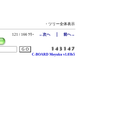
・ツリー全体表示
｜
121 / 166 ﾂﾘｰ
←次へ
前へ→
C-BOARD Moyuku v1.03b5