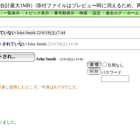
合計最大1MB）/添付ファイルはプレビュー時に消えるため、
┃
一覧表示
┃
トピック表示
┃
番号順表示
┃
検索
┃
設定
┃
過去ログ
┃
ホーム
れていない
John Smith
22/6/18(土) 7:44
ートされていない
John Smith
22/6/18(土) 14:46
され...
John Smith
- 22/6/18(土) 14:46 -
引用なし
パスワード
(Zip版)を解凍し使用したところ、中身は8.17.0でした。
りました。