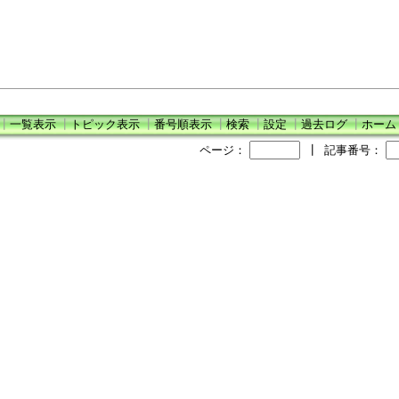
┃
一覧表示
┃
トピック表示
┃
番号順表示
┃
検索
┃
設定
┃
過去ログ
┃
ホーム
ページ：
┃
記事番号：