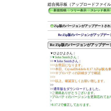
総合掲示板（アップロードファイル
新規投稿
┃
ツリー表示
┃
スレッド表示
Zip版のバージョンがアップデートさ
Re:Zip版のバージョンがアップデ
Re:Zip版のバージョンがアップデート
▼ひよひよさん：
>▼John Smithさん：
>>▼John Smithさん：
>>>お世話になります。
>>>本日、CrystalDiskInfo 8.17.1
>>>※プロパティの詳細タブで確認
>>>
>>>以上、確認宜しくお願い致します。
>>
>>通常版をダウンロードしました。
>ご連絡ありがとうございます。
>プロパティのバージョンを更新忘れてお
>
>8.17.2で修正しております。