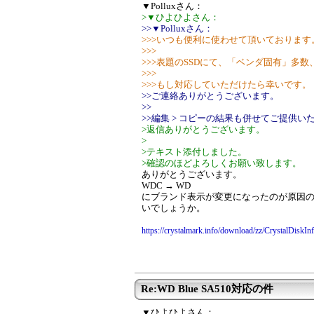
▼Polluxさん：
>▼ひよひよさん：
>>▼Polluxさん：
>>>いつも便利に使わせて頂いております
>>>
>>>表題のSSDにて、「ベンダ固有」多
>>>
>>>もし対応していただけたら幸いです。
>>ご連絡ありがとうございます。
>>
>>編集 > コピーの結果も併せてご提供
>返信ありがとうございます。
>
>テキスト添付しました。
>確認のほどよろしくお願い致します。
ありがとうございます。
WDC → WD
にブランド表示が変更になったのが原因
いでしょうか。
https://crystalmark.info/download/zz/CrystalDiskI
Re:WD Blue SA510対応の件
▼ひよひよさん：