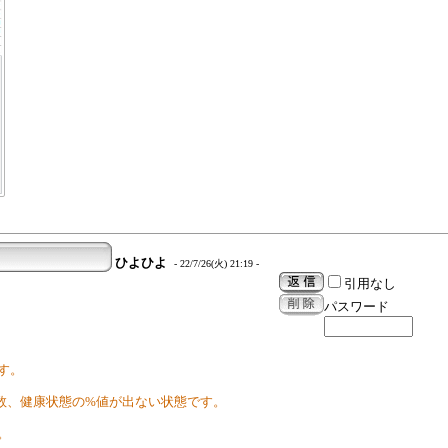
ひよひよ
- 22/7/26(火) 21:19 -
引用なし
パスワード
す。
」多数、健康状態の%値が出ない状態です。
。