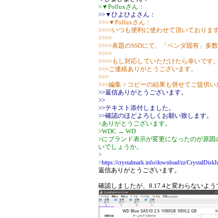
>▼Polluxさん：
>>▼ひよひよさん：
>>>▼Polluxさん：
>>>>いつも便利に使わせて頂いておりま
>>>>
>>>>表題のSSDにて、「ベンダ固有」
>>>>
>>>>もし対応していただけたら幸いです
>>>ご連絡ありがとうございます。
>>>
>>>編集 > コピーの結果も併せてご提供
>>返信ありがとうございます。
>>
>>テキスト添付しました。
>>確認のほどよろしくお願い致します。
>ありがとうございます。
>WDC → WD
>にブランド表示が変更になったのが原因
いでしょうか。
>
>
https://crystalmark.info/download/zz/CrystalDisk
返信ありがとうございます。
確認しましたが、8.17.4と変わらないよ