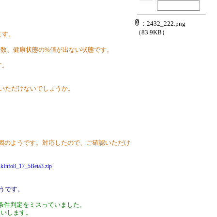
：2432_222.png
（83.9KB）
ます。
」多数、健康状態の%値が出ない状態です。
す。
提供いただけないでしょうか。
。
原因のようです。対応したので、ご確認いただけ
iskInfo8_17_5Beta3.zip
ようです。
条件判定をミスっていました。
願いします。