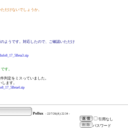
供いただけないでしょうか。
因のようです。対応したので、ご確認いただけ
skInfo8_17_5Beta3.zip
うです。
条件判定をミスっていました。
願いします。
nfo8_17_5Beta4.zip
Pollux
- 22/7/26(火) 22:34 -
引用なし
パスワード