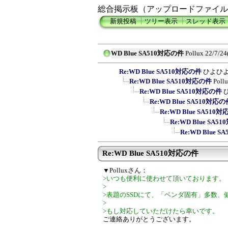
総合掲示板（アップロードファイル
新規投稿
┃
ツリー表示
┃
スレッド表示
WD Blue SA510対応の件
Pollux
22/7/24
Re:WD Blue SA510対応の件
ひよひ
Re:WD Blue SA510対応の件
Poll
Re:WD Blue SA510対応の件
Re:WD Blue SA510対応の
Re:WD Blue SA510
Re:WD Blue SA5
Re:WD Blue 
Re:WD Blue SA510対応の件
▼Polluxさん：
>いつも便利に使わせて頂いております。
>
>表題のSSDにて、「ベンダ固有」多数
>
>もし対応していただけたら幸いです。
ご連絡ありがとうございます。