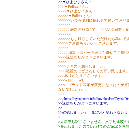
>>▼ひよひよさん：
>>>▼Polluxさん：
>>>>▼ひよひよさん：
>>>>>▼Polluxさん：
>>>>>>いつも便利に使わせて頂いており
>>>>>>
>>>>>>表題のSSDにて、「ベンダ固有
>>>>>>
>>>>>>もし対応していただけたら幸いで
>>>>>ご連絡ありがとうございます。
>>>>>
>>>>>編集 > コピーの結果も併せてご
>>>>返信ありがとうございます。
>>>>
>>>>テキスト添付しました。
>>>>確認のほどよろしくお願い致します
>>>ありがとうございます。
>>>WDC → WD
>>>にブランド表示が変更になったのが
ないでしょうか。
>>>
>>>
https://crystalmark.info/download/zz/CrystalD
>>返信ありがとうございます。
>>
>>確認しましたが、8.17.4と変わらない
>
>大変申し訳ございません。文字列比較の
>修正しましたのでBeta4でのご確認をお