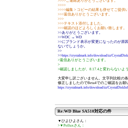
>>>>ご連絡ありがとうございます。
>>>>
>>>>編集 > コピーの結果も併せてご提
>>>返信ありがとうございます。
>>>
>>>テキスト添付しました。
>>>確認のほどよろしくお願い致します。
>>ありがとうございます。
>>WDC → WD
>>にブランド表示が変更になったのが原
ないでしょうか。
>>
>>
https://crystalmark.info/download/zz/CrystalDi
>返信ありがとうございます。
>
>確認しましたが、8.17.4と変わらないよ
大変申し訳ございません。文字列比較の
修正しましたのでBeta4でのご確認をお
https://crystalmark.info/download/zz/CrystalDiskI
Re:WD Blue SA510対応の件
▼ひよひよさん：
>▼Polluxさん：