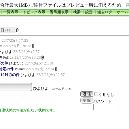
合計最大1MB）/添付ファイルはプレビュー時に消えるため、
┃
一覧表示
┃
トピック表示
┃
番号順表示
┃
検索
┃
設定
┃
過去ログ
┃
ホーム
(日) 22:55
よ
22/7/25(月) 7:25
ux
22/7/25(月) 20:58
ひよひよ
22/7/26(火) 7:57
件
Pollux
22/7/26(火) 9:23
対応の件
ひよひよ
22/7/26(火) 21:19
10対応の件
Pollux
22/7/26(火) 22:34
SA510対応の件
ひよひよ
22/7/26(火) 22:57
ひよひよ
- 22/7/25(月) 7:25 -
引用なし
パスワード
、健康状態の%値が出ない状態です。