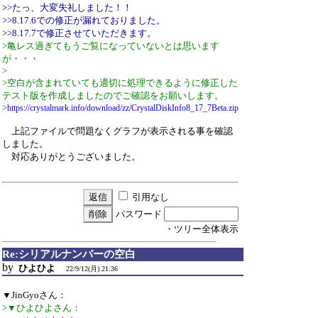
>>たっ、大変失礼しました！！
>>8.17.6での修正が漏れておりました。
>>8.17.7で修正させていただきます。
>亀レス過ぎてもうご覧になっていないとは思います
が・・・
>
>空白が含まれていても適切に処理できるように修正した
テスト版を作成しましたのでご確認をお願いします。
>
https://crystalmark.info/download/zz/CrystalDiskInfo8_17_7Beta.zip
上記ファイルで問題なくグラフが表示される事を確認
しました。
対応ありがとうございました。
引用なし
パスワード
・ツリー全体表示
Re:シリアルナンバーの空白
by
ひよひよ
22/9/12(月) 21:36
▼JinGyoさん：
>▼ひよひよさん：