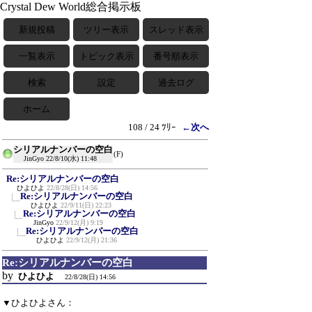
Crystal Dew World総合掲示板
新規投稿
ツリー表示
スレッド表示
一覧表示
トピック表示
番号順表示
検索
設定
過去ログ
ホーム
108 / 24 ﾂﾘｰ
←次へ
シリアルナンバーの空白
(F)
JinGyo
22/8/10(水) 11:48
Re:シリアルナンバーの空白
ひよひよ
22/8/28(日) 14:56
Re:シリアルナンバーの空白
ひよひよ
22/9/11(日) 22:23
Re:シリアルナンバーの空白
JinGyo
22/9/12(月) 9:19
Re:シリアルナンバーの空白
ひよひよ
22/9/12(月) 21:36
Re:シリアルナンバーの空白
by
ひよひよ
22/8/28(日) 14:56
▼ひよひよさん：