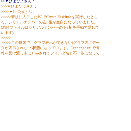
>>▼ひよひよさん：
>>>▼ひよひよさん：
>>>>▼JinGyoさん：
>>>>>新規に入手したPCでCrystalDiskInfoを実行したとこ
ろ、シリアルナンバーの左6桁が空白になっていました。
(添付ファイルはシリアルナンバーの下8桁を手動で隠して
います)
>>>>>
>>>>>この影響で、グラフ表示ができない(グラフ内にデー
タが表示されない)状態になっています。Exchange.iniで情
報を受け渡し中にTrimされてフォルダ名と不一致になって
いるようでした。
>>>>ご連絡ありがとうございます。
>>>>完全に考慮漏れです・・・次のバージョンで修正させ
ていただきます。
>>>たっ、大変失礼しました！！
>>>8.17.6での修正が漏れておりました。
>>>8.17.7で修正させていただきます。
>>亀レス過ぎてもうご覧になっていないとは思います
が・・・
>>
>>空白が含まれていても適切に処理できるように修正した
テスト版を作成しましたのでご確認をお願いします。
>>
https://crystalmark.info/download/zz/CrystalDiskInfo8_17_7Beta.zip
>
> 上記ファイルで問題なくグラフが表示される事を確認