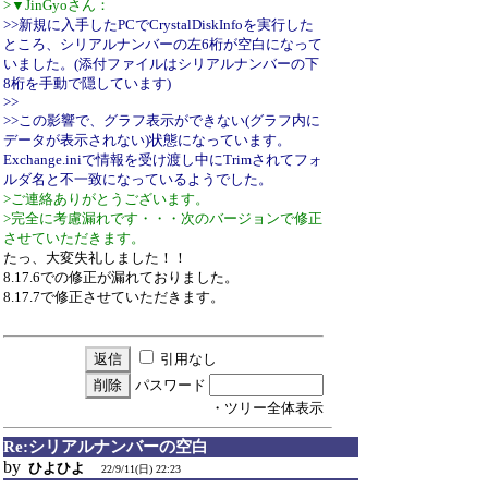
>▼JinGyoさん：
>>新規に入手したPCでCrystalDiskInfoを実行した
ところ、シリアルナンバーの左6桁が空白になって
いました。(添付ファイルはシリアルナンバーの下
8桁を手動で隠しています)
>>
>>この影響で、グラフ表示ができない(グラフ内に
データが表示されない)状態になっています。
Exchange.iniで情報を受け渡し中にTrimされてフォ
ルダ名と不一致になっているようでした。
>ご連絡ありがとうございます。
>完全に考慮漏れです・・・次のバージョンで修正
させていただきます。
たっ、大変失礼しました！！
8.17.6での修正が漏れておりました。
8.17.7で修正させていただきます。
引用なし
パスワード
・ツリー全体表示
Re:シリアルナンバーの空白
by
ひよひよ
22/9/11(日) 22:23