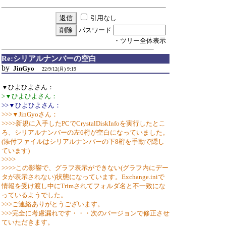
引用なし
パスワード
・ツリー全体表示
Re:シリアルナンバーの空白
by
JinGyo
22/9/12(月) 9:19
▼ひよひよさん：
>▼ひよひよさん：
>>▼ひよひよさん：
>>>▼JinGyoさん：
>>>>新規に入手したPCでCrystalDiskInfoを実行したとこ
ろ、シリアルナンバーの左6桁が空白になっていました。
(添付ファイルはシリアルナンバーの下8桁を手動で隠し
ています)
>>>>
>>>>この影響で、グラフ表示ができない(グラフ内にデー
タが表示されない)状態になっています。Exchange.iniで
情報を受け渡し中にTrimされてフォルダ名と不一致にな
っているようでした。
>>>ご連絡ありがとうございます。
>>>完全に考慮漏れです・・・次のバージョンで修正させ
ていただきます。