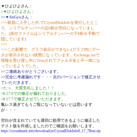
▼ひよひよさん：
>▼ひよひよさん：
>>▼JinGyoさん：
>>>新規に入手したPCでCrystalDiskInfoを実行したとこ
ろ、シリアルナンバーの左6桁が空白になっていまし
た。(添付ファイルはシリアルナンバーの下8桁を手動で
隠しています)
>>>
>>>この影響で、グラフ表示ができない(グラフ内にデー
タが表示されない)状態になっています。Exchange.iniで
情報を受け渡し中にTrimされてフォルダ名と不一致にな
っているようでした。
>>ご連絡ありがとうございます。
>>完全に考慮漏れです・・・次のバージョンで修正させ
ていただきます。
>たっ、大変失礼しました！！
>8.17.6での修正が漏れておりました。
>8.17.7で修正させていただきます。
亀レス過ぎてもうご覧になっていないとは思います
が・・・
空白が含まれていても適切に処理できるように修正した
テスト版を作成しましたのでご確認をお願いします。
https://crystalmark.info/download/zz/CrystalDiskInfo8_17_7Beta.zip