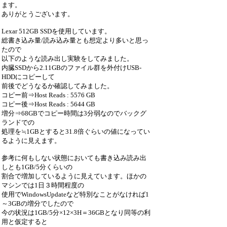
ます。
ありがとうございます。
Lexar 512GB SSDを使用しています。
総書き込み量/読み込み量とも想定より多いと思っ
たので
以下のような読み出し実験をしてみました。
内臓SSDから2.11GBのファイル群を外付けUSB-
HDDにコピーして
前後でどうなるか確認してみました。
コピー前⇒Host Reads : 5576 GB
コピー後⇒Host Reads : 5644 GB
増分⇒68GBでコピー時間は3分弱なのでバックグ
ランドでの
処理を≒1GBとすると31.8倍ぐらいの値になってい
るように見えます。
参考に何もしない状態においても書き込み読み出
しとも1GB/5分くらいの
割合で増加しているように見えています。ほかの
マシンでは1日３時間程度の
使用でWindowsUpdateなど特別なことがなければ1
～3GBの増分でしたので
今の状況は1GB/5分×12×3H＝36GBとなり同等の利
用と仮定すると