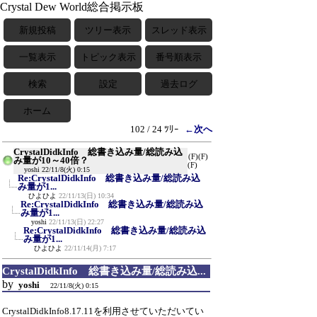
Crystal Dew World総合掲示板
新規投稿
ツリー表示
スレッド表示
一覧表示
トピック表示
番号順表示
検索
設定
過去ログ
ホーム
102 / 24 ﾂﾘｰ
←次へ
CrystalDidkInfo 総書き込み量/総読み込
(F)
(F)
み量が10～40倍？
(F)
yoshi
22/11/8(火) 0:15
Re:CrystalDidkInfo 総書き込み量/総読み込
み量が1...
ひよひよ
22/11/13(日) 10:34
Re:CrystalDidkInfo 総書き込み量/総読み込
み量が1...
yoshi
22/11/13(日) 22:27
Re:CrystalDidkInfo 総書き込み量/総読み込
み量が1...
ひよひよ
22/11/14(月) 7:17
CrystalDidkInfo 総書き込み量/総読み込...
by
yoshi
22/11/8(火) 0:15
CrystalDidkInfo8.17.11を利用させていただいてい