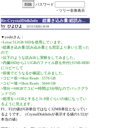
パスワード
・ツリー全体表示
Re:CrystalDidkInfo 総書き込み量/総読み...
by
ひよひよ
22/11/13(日) 10:34
▼yoshiさん：
>Lexar 512GB SSDを使用しています。
>総書き込み量/読み込み量とも想定より多いと思った
ので
>以下のような読み出し実験をしてみました。
>内臓SSDから2.11GBのファイル群を外付けUSB-HDD
にコピーして
>前後でどうなるか確認してみました。
>コピー前⇒Host Reads : 5576 GB
>コピー後⇒Host Reads : 5644 GB
>増分⇒68GBでコピー時間は3分弱なのでバックグラ
ンドでの
>処理を≒1GBとすると31.8倍ぐらいの値になってい
るように見えます。
F1、F2の値がGB単位ではなく32MB単位となってい
るようです。（CrystalDiskInfoが表示する値の1/32が
本当の値）