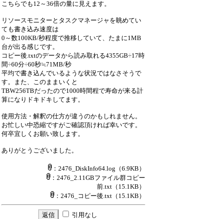
こちらでも12～36倍の量に見えます。
リソースモニターとタスクマネージャを眺めてい
ても書き込み速度は
0～数100KB/秒程度で推移していて、たまに1MB
台が出る感じです。
コピー後.txtのデータから読み取れる4355GB÷17時
間÷60分÷60秒≒71MB/秒
平均で書き込んでいるような状況ではなさそうで
す。また、このままいくと
TBW256TBだったので1000時間程で寿命が来る計
算になりドキドキしてます。
使用方法・解釈の仕方が違うのかもしれません。
お忙しい中恐縮ですがご確認頂ければ幸いです。
何卒宜しくお願い致します。
ありがとうございました。
：2476_DiskInfo64.log
（6.9KB）
：2476_2.11GBファイル群コピー
前.txt
（15.1KB）
：2476_コピー後.txt
（15.1KB）
引用なし