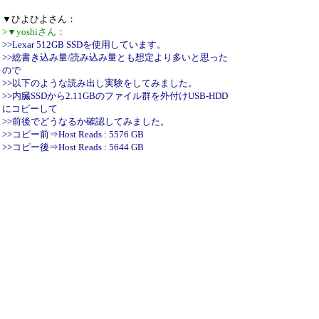
▼ひよひよさん：
>▼yoshiさん：
>>Lexar 512GB SSDを使用しています。
>>総書き込み量/読み込み量とも想定より多いと思った
ので
>>以下のような読み出し実験をしてみました。
>>内臓SSDから2.11GBのファイル群を外付けUSB-HDD
にコピーして
>>前後でどうなるか確認してみました。
>>コピー前⇒Host Reads : 5576 GB
>>コピー後⇒Host Reads : 5644 GB
>>増分⇒68GBでコピー時間は3分弱なのでバックグラ
ンドでの
>>処理を≒1GBとすると31.8倍ぐらいの値になってい
るように見えます。
>F1、F2の値がGB単位ではなく32MB単位となってい
るようです。（CrystalDiskInfoが表示する値の1/32が
本当の値）
>
>調査したところ、同じモデルでもファームウェアバ
ージョンによって挙動が異なることがわかりました。
>
>対応版を作成しましたのでご確認いただけないでし
ょうか？