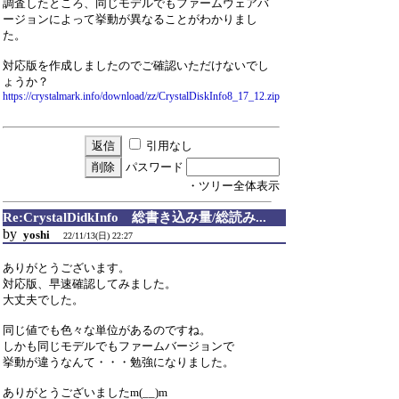
調査したところ、同じモデルでもファームウェアバ
ージョンによって挙動が異なることがわかりまし
た。
対応版を作成しましたのでご確認いただけないでし
ょうか？
https://crystalmark.info/download/zz/CrystalDiskInfo8_17_12.zip
引用なし
パスワード
・ツリー全体表示
Re:CrystalDidkInfo 総書き込み量/総読み...
by
yoshi
22/11/13(日) 22:27
ありがとうございます。
対応版、早速確認してみました。
大丈夫でした。
同じ値でも色々な単位があるのですね。
しかも同じモデルでもファームバージョンで
挙動が違うなんて・・・勉強になりました。
ありがとうございましたm(__)m