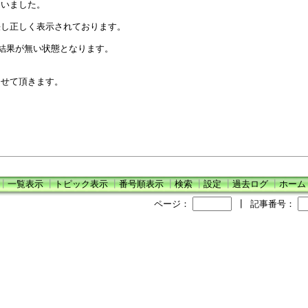
まいました。
決し正しく表示されております。
の結果が無い状態となります。
させて頂きます。
┃
一覧表示
┃
トピック表示
┃
番号順表示
┃
検索
┃
設定
┃
過去ログ
┃
ホーム
ページ：
┃
記事番号：