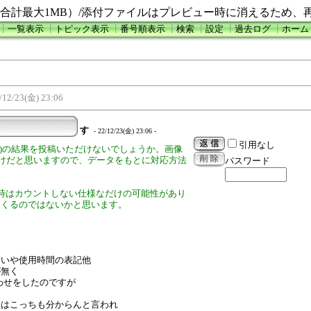
合計最大1MB）/添付ファイルはプレビュー時に消えるため、
┃
一覧表示
┃
トピック表示
┃
番号順表示
┃
検索
┃
設定
┃
過去ログ
┃
ホーム
/12/23(金) 23:06
す
- 22/12/23(金) 23:06 -
引用なし
スト)の結果を投稿いただけないでしょうか。画像
非対応なだけだと思いますので、データをもとに対応方法
パスワード
時はカウントしない仕様なだけの可能性があり
てくるのではないかと思います。
違いや使用時間の表記他
が無く
合わせをしたのですが
いはこっちも分からんと言われ