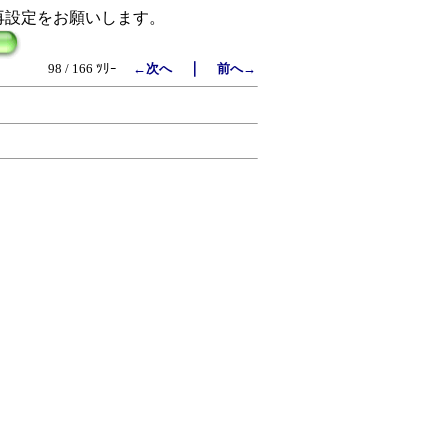
再設定をお願いします。
｜
98 / 166 ﾂﾘｰ
←次へ
前へ→