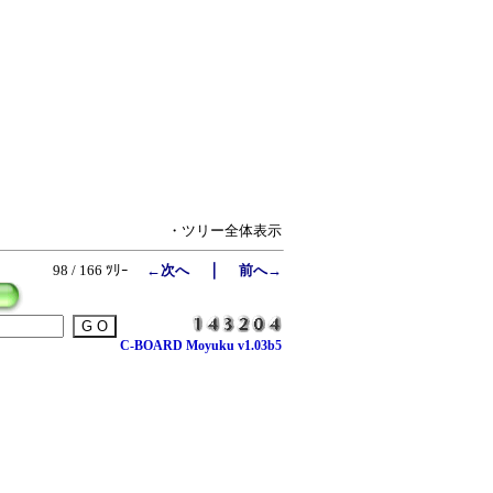
・ツリー全体表示
｜
98 / 166 ﾂﾘｰ
←次へ
前へ→
C-BOARD Moyuku v1.03b5