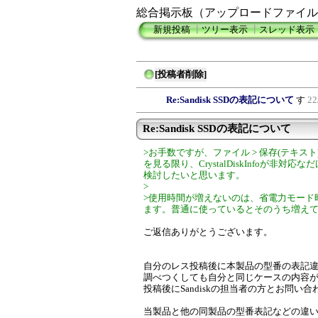
総合掲示板（アップロードファイル
新規投稿
┃
ツリー表示
┃
スレッド表示
[投稿者削除]
Re:Sandisk SSDの表記について
す
22
Re:Sandisk SSDの表記について
>お手数ですが、ファイル > 保存(テキ
を見る限り、CrystalDiskInfoが
検討したいと思います。
>
>使用時間が増えないのは、省電力モード
ます。普通に使っているとそのうち増え
ご返信ありがとうございます。
自分のレス投稿後に本製品の型番の表記
調べつくしても自分と同じケースの内容
投稿後にSandiskの担当者の方とお問い
当製品と他の同製品の型番表記などの違