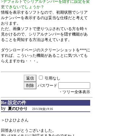
>デフォルトでシリアルナンバーを隠すに設定を変
更できないでしょうか？
情報を表示するソフトなので、初期状態でシリア
ルナンバーを表示するのは妥当な仕様だと考えて
おります。
ただ、画像ソフトで塗りつぶされている方を時々
見かけるので、シリアルナンバーを隠す機能があ
ることを周知する方法は考えています。
ダウンロードページのスクリーンショットを***に
すれば、こういった機能があることに気づいても
らえますかね・・・。
引用なし
パスワード
・ツリー全体表示
Re:設定の件
by
夏のひかり
23/1/20(金) 9:16
＞ひよひよさん
回答ありがとうございました。
安いUSBメモリに対応する為なのですね！