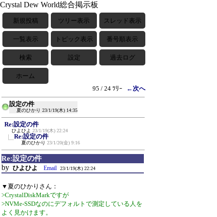
Crystal Dew World総合掲示板
新規投稿
ツリー表示
スレッド表示
一覧表示
トピック表示
番号順表示
検索
設定
過去ログ
ホーム
95 / 24 ﾂﾘｰ
←次へ
設定の件
夏のひかり
23/1/19(木) 14:35
Re:設定の件
ひよひよ
23/1/19(木) 22:24
Re:設定の件
夏のひかり
23/1/20(金) 9:16
Re:設定の件
by
ひよひよ
Email
23/1/19(木) 22:24
▼夏のひかりさん：
>CrystalDiskMarkですが
>NVMe-SSDなのにデフォルトで測定している人を
よく見かけます。