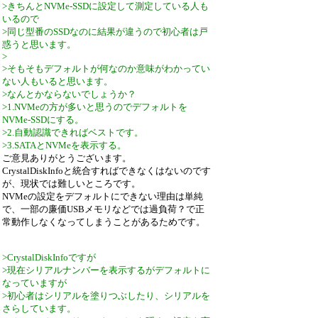
>きちんとNVMe-SSDに設定して測定している人も
いるので
>同じ型番のSSDなのに結果が違うので初心者は戸
惑うと思います。
>
>そもそもデフォルトが何なのか意味がわかってい
ない人もいると思います。
>なんとかならないでしょうか？
>1.NVMeの方が多いと思うのでデフォルトを
NVMe-SSDにする。
>2.自動認識できればベストです。
>3.SATAとNVMeを表示する。
ご意見ありがとうございます。
CrystalDiskInfoと統合すればできなくはないのです
が、現状では難しいところです。
NVMeの設定をデフォルトにできない理由は単純
で、一部の廉価USBメモリなどでは過負荷？で正
常動作しなくなってしまうことがあるためです。
>CrystalDiskInfoですが
>現在シリアルナンバーを表示するがデフォルトに
なっていますが
>初心者はシリアルを塗りつぶしたり、シリアルを
さらしています。