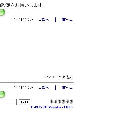
再設定をお願いします。
｜
94 / 166 ﾂﾘｰ
←次へ
前へ→
・ツリー全体表示
｜
94 / 166 ﾂﾘｰ
←次へ
前へ→
C-BOARD Moyuku v1.03b5