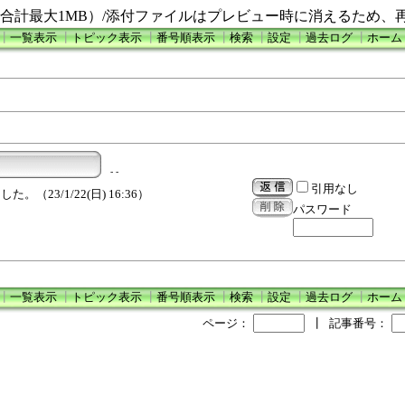
合計最大1MB）/添付ファイルはプレビュー時に消えるため、
┃
一覧表示
┃
トピック表示
┃
番号順表示
┃
検索
┃
設定
┃
過去ログ
┃
ホーム
- -
引用なし
23/1/22(日) 16:36）
パスワード
┃
一覧表示
┃
トピック表示
┃
番号順表示
┃
検索
┃
設定
┃
過去ログ
┃
ホーム
ページ：
┃
記事番号：