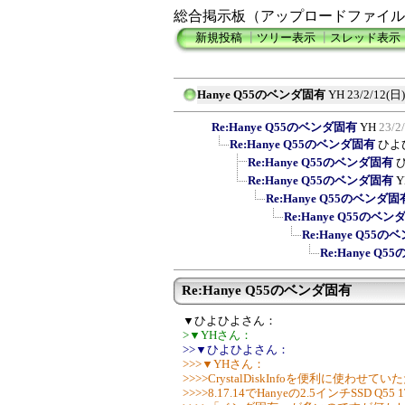
総合掲示板（アップロードファイル
新規投稿
┃
ツリー表示
┃
スレッド表示
Hanye Q55のベンダ固有
YH
23/2/12(日)
Re:Hanye Q55のベンダ固有
YH
23/2
Re:Hanye Q55のベンダ固有
ひよ
Re:Hanye Q55のベンダ固有
Re:Hanye Q55のベンダ固有
Y
Re:Hanye Q55のベンダ固
Re:Hanye Q55のベ
Re:Hanye Q55
Re:Hanye Q
Re:Hanye Q55のベンダ固有
▼ひよひよさん：
>▼YHさん：
>>▼ひよひよさん：
>>>▼YHさん：
>>>>CrystalDiskInfoを便利に使わせ
>>>>8.17.14でHanyeの2.5インチSSD Q55 