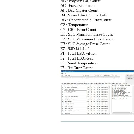
AB : Program Fail Count
AC : Erase Fail Count
AF : Bad Cluster Count
B4 : Spare Block Count Left
BB : Uncorrectable Error Count
C2 : Temperature
C7 : CRC Error Count
D1 : SLC Minimum Erase Count
D2 : SLC Maximum Erase Count
D3 : SLC Average Erase Count
E7 : SSD Life Left
F1 : Total LBA written
F2 : Total LBA Read
F3 : Nand Temperature
F5 : Bit Error Count