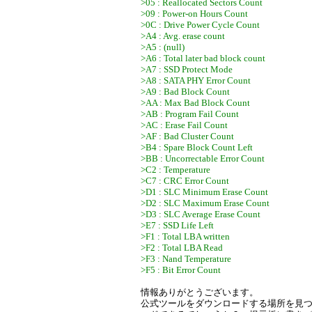
>05 : Reallocated Sectors Count
>09 : Power-on Hours Count
>0C : Drive Power Cycle Count
>A4 : Avg. erase count
>A5 : (null)
>A6 : Total later bad block count
>A7 : SSD Protect Mode
>A8 : SATA PHY Error Count
>A9 : Bad Block Count
>AA : Max Bad Block Count
>AB : Program Fail Count
>AC : Erase Fail Count
>AF : Bad Cluster Count
>B4 : Spare Block Count Left
>BB : Uncorrectable Error Count
>C2 : Temperature
>C7 : CRC Error Count
>D1 : SLC Minimum Erase Count
>D2 : SLC Maximum Erase Count
>D3 : SLC Average Erase Count
>E7 : SSD Life Left
>F1 : Total LBA written
>F2 : Total LBA Read
>F3 : Nand Temperature
>F5 : Bit Error Count
情報ありがとうございます。
公式ツールをダウンロードする場所を見