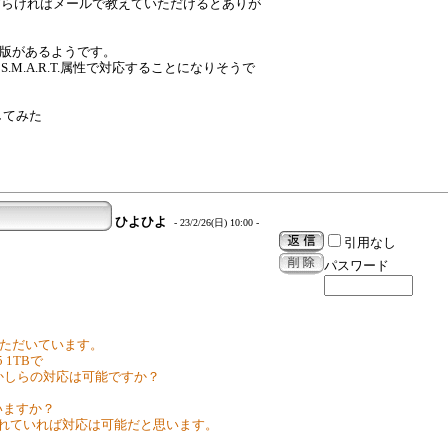
づらければメールで教えていただけるとありが
Maxio版があるようです。
M.A.R.T.属性で対応することになりそうで
入してみた
ひよひよ
- 23/2/26(日) 10:00 -
引用なし
パスワード
わせていただいています。
5 1TBで
何かしらの対応は可能ですか？
ざいますか？
されていれば対応は可能だと思います。