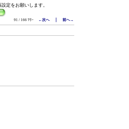
再設定をお願いします。
｜
91 / 166 ﾂﾘｰ
←次へ
前へ→