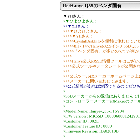
Re:Hanye Q55のベンダ固有
▼YHさん：
>▼ひよひよさん：
>>▼YHさん：
>>>▼ひよひよさん：
>>>>▼YHさん：
>>>>>CrystalDiskInfoを便利に使わ
>>>>>8.17.14でHanyeの2.5インチSSD Q55
>>>>>「ベンダ固有」が多いのですが何
>>>>
>>>>Hanye公式のSSD情報ツールはござ
>>>>公式ツールやデータシートが公開
>>>
>>>公式ツールはメーカーホームページ
>>>メーカーに問い合わせてみます。
>>公式情報があれば対応できるのでぜひ
>
>SSDメーカーからの返信はありませんで
>コントローラーメーカーのMaxioのツ
>
>Model Name: Hanye-Q55-1TSY04
>F/W version : MKSSD_1000060001242901
>Customer ID : 002E
>Customer Feature ID : 0000
>Firmware Revision: HA02010B
>