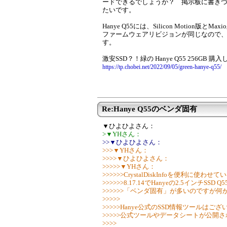
ードできるでしょうか？ 掲示板に書き
たいです。
Hanye Q55には、Silicon Motion版と
ファームウェアリビジョンが同じなので、S.
す。
激安SSD？！緑の Hanye Q55 256GB 購
https://tp.chobei.net/2022/09/05/green-hanye-q55/
Re:Hanye Q55のベンダ固有
▼ひよひよさん：
>▼YHさん：
>>▼ひよひよさん：
>>>▼YHさん：
>>>>▼ひよひよさん：
>>>>>▼YHさん：
>>>>>>CrystalDiskInfoを便利に使
>>>>>>8.17.14でHanyeの2.5インチSSD Q5
>>>>>>「ベンダ固有」が多いのですが
>>>>>
>>>>>Hanye公式のSSD情報ツールはご
>>>>>公式ツールやデータシートが公開
>>>>