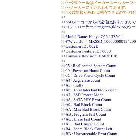
>>>>公式ツールはメーカーホームページ
>>>>メーカーに問い合わせてみます。
>>>公式情報があれば対応できるのでぜ
>>
>>SSDメーカーからの返信はありません
>>コントローラーメーカーのMaxioの
>>
>>Model Name: Hanye-Q55-1TSY04
>>F/W version : MKSSD_100006000124290
>>Customer ID : 002E
>>Customer Feature ID : 0000
>>Firmware Revision: HA02010B
>>
>>05 : Reallocated Sectors Count
>>09 : Power-on Hours Count
>>0C : Drive Power Cycle Count
>>A4 : Avg. erase count
>>A5 : (null)
>>A6 : Total later bad block count
>>A7 : SSD Protect Mode
>>A8 : SATA PHY Error Count
>>A9 : Bad Block Count
>>AA : Max Bad Block Count
>>AB : Program Fail Count
>>AC : Erase Fail Count
>>AF : Bad Cluster Count
>>B4 : Spare Block Count Left
>>BB : Uncorrectable Error Count