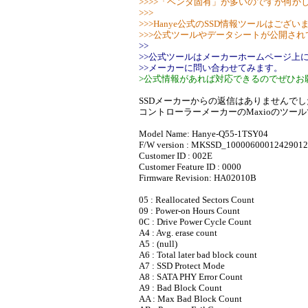
>>>>「ベンダ固有」が多いのですが何か
>>>
>>>Hanye公式のSSD情報ツールはござい
>>>公式ツールやデータシートが公開さ
>>
>>公式ツールはメーカーホームページ上
>>メーカーに問い合わせてみます。
>公式情報があれば対応できるのでぜひお
SSDメーカーからの返信はありませんでし
コントローラーメーカーのMaxioのツー
Model Name: Hanye-Q55-1TSY04
F/W version : MKSSD_10000600012429012
Customer ID : 002E
Customer Feature ID : 0000
Firmware Revision: HA02010B
05 : Reallocated Sectors Count
09 : Power-on Hours Count
0C : Drive Power Cycle Count
A4 : Avg. erase count
A5 : (null)
A6 : Total later bad block count
A7 : SSD Protect Mode
A8 : SATA PHY Error Count
A9 : Bad Block Count
AA : Max Bad Block Count