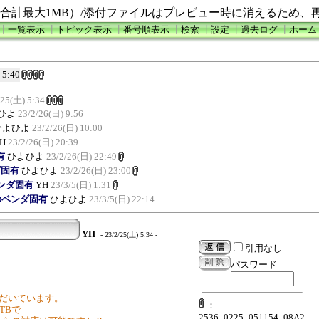
合計最大1MB）/添付ファイルはプレビュー時に消えるため、
┃
一覧表示
┃
トピック表示
┃
番号順表示
┃
検索
┃
設定
┃
過去ログ
┃
ホーム
 5:40
/25(土) 5:34
ひよ
23/2/26(日) 9:56
ひよひよ
23/2/26(日) 10:00
H
23/2/26(日) 20:39
有
ひよひよ
23/2/26(日) 22:49
ンダ固有
ひよひよ
23/2/26(日) 23:00
のベンダ固有
YH
23/3/5(日) 1:31
55のベンダ固有
ひよひよ
23/3/5(日) 22:14
YH
- 23/2/25(土) 5:34 -
引用なし
パスワード
ていただいています。
：
1TBで
2536_0225_051154_08A2