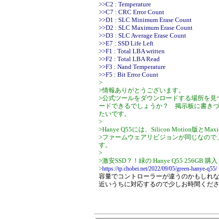
>>C2 : Temperature
>>C7 : CRC Error Count
>>D1 : SLC Minimum Erase Count
>>D2 : SLC Maximum Erase Count
>>D3 : SLC Average Erase Count
>>E7 : SSD Life Left
>>F1 : Total LBA written
>>F2 : Total LBA Read
>>F3 : Nand Temperature
>>F5 : Bit Error Count
>
>情報ありがとうございます。
>公式ツールをダウンロードする場所を見
ードできるでしょうか？ 掲示板に書き
たいです。
>
>Hanye Q55には、Silicon Motion版
>ファームウェアリビジョンが同じなので、S
す。
>
>激安SSD？！緑の Hanye Q55 256GB 
>
https://tp.chobei.net/2022/09/05/green-hanye-q55/
容量でコントローラーが違うのかもしれな
近いうちに対応するので少しお時間くだ