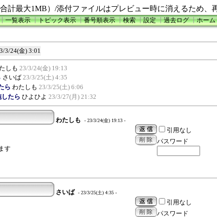
合計最大1MB）/添付ファイルはプレビュー時に消えるため、
┃
一覧表示
┃
トピック表示
┃
番号順表示
┃
検索
┃
設定
┃
過去ログ
┃
ホーム
3/3/24(金) 3:01
たしも
23/3/24(金) 19:13
ら
さいば
23/3/25(土) 4:35
したら
わたしも
23/3/25(土) 6:06
を実施したら
ひよひよ
23/3/27(月) 21:32
わたしも
- 23/3/24(金) 19:13 -
引用なし
パスワード
ます
さいば
- 23/3/25(土) 4:35 -
引用なし
パスワード