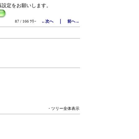
再設定をお願いします。
｜
87 / 166 ﾂﾘｰ
←次へ
前へ→
・ツリー全体表示