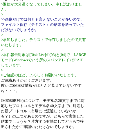
>返信が大分遅くなってしまい、申し訳ありませ
ん。
>
>>画像だけでは何とも言えないことが多いので、
ファイル > 保存（テキスト）の結果を送っていた
だけないでしょうか。
>
>承知しました。テキストで保存しましたので共有
いたします。
>
>本件報告対象は[Disk List]の(03)と(04)で、LARGE
モード(Windowsでいう所のスパンアレイ)でRAID
しています。
>
>ご確認のほど、よろしくお願いいたします。
ご連絡ありがとうございます。
確かにSMART情報がほとんど見えていないです
ね・・・。
JMS586R対応について、モデル名20文字までに対
応したプロトコルとモデル名40文字までに対応し
た新プロトコル（市場には流通していないか
も？）の二つがあるのですが、どちらで実施した
結果でしょうか？片方ずつ有効にしてどちらで検
出されたかご確認いただけないでしょうか。