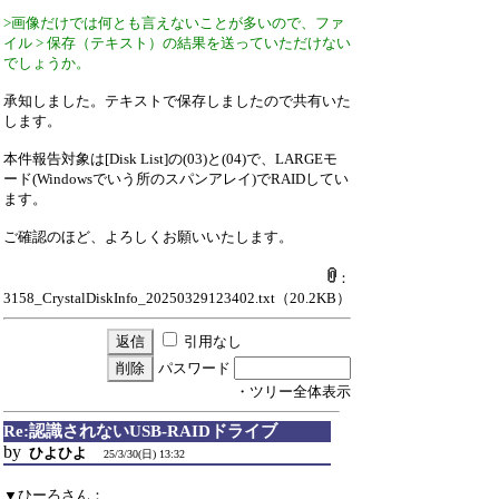
>画像だけでは何とも言えないことが多いので、ファ
イル > 保存（テキスト）の結果を送っていただけない
でしょうか。
承知しました。テキストで保存しましたので共有いた
します。
本件報告対象は[Disk List]の(03)と(04)で、LARGEモ
ード(Windowsでいう所のスパンアレイ)でRAIDしてい
ます。
ご確認のほど、よろしくお願いいたします。
：
3158_CrystalDiskInfo_20250329123402.txt
（20.2KB）
引用なし
パスワード
・ツリー全体表示
Re:認識されないUSB-RAIDドライブ
by
ひよひよ
25/3/30(日) 13:32
▼ひーろさん：