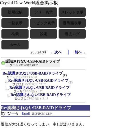
Crystal Dew World総合掲示板
新規投稿
ツリー表示
スレッド表示
一覧表示
トピック表示
番号順表示
検索
設定
過去ログ
ホーム
｜
20 / 24 ﾂﾘｰ
←次へ
前へ→
認識されないUSB-RAIDドライブ
ひーろ
23/5/20(土) 0:31
Re:認識されないUSB-RAIDドライブ
(F)
ひーろ
25/3/29(土) 12:44
Re:認識されないUSB-RAIDドライブ
(F)
ひよひよ
25/3/30(日) 13:32
Re:認識されないUSB-RAIDドライブ
ひーろ
25/3/31(月) 1:32
Re:認識されないUSB-RAIDドライブ
ひよひよ
25/3/31(月) 19:19
Re:認識されないUSB-RAIDドライブ
by
ひーろ
Email
25/3/29(土) 12:44
返信が大分遅くなってしまい、申し訳ありません。