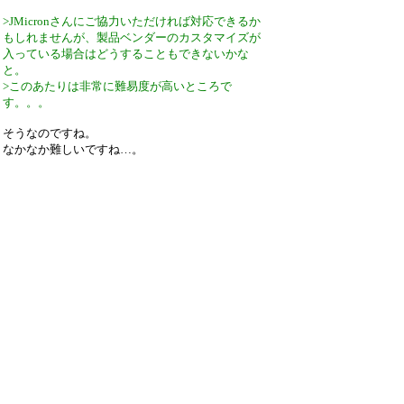
>JMicronさんにご協力いただければ対応できるか
もしれませんが、製品ベンダーのカスタマイズが
入っている場合はどうすることもできないかな
と。
>このあたりは非常に難易度が高いところで
す。。。
そうなのですね。
なかなか難しいですね…。
引用なし
パスワード
・ツリー全体表示
Re:認識されないUSB-RAIDドライブ
by
ひよひよ
25/3/31(月) 19:19
▼ひーろさん：
>ご返答ありがとうございます。
>
>>JMS586R対応について、モデル名20文字までに
対応したプロトコルとモデル名40文字までに対応