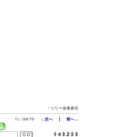
・ツリー全体表示
｜
71 / 166 ﾂﾘｰ
←次へ
前へ→