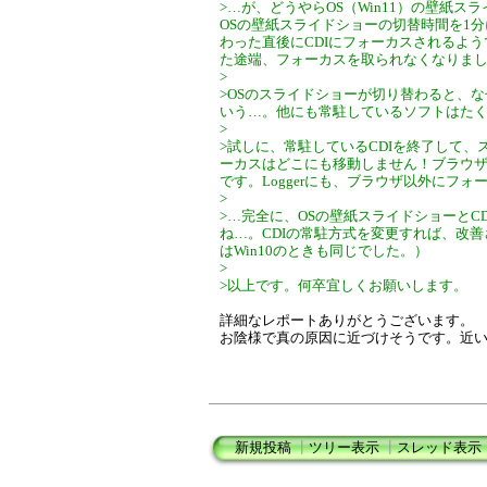
>…が、どうやらOS（Win11）の壁紙
OSの壁紙スライドショーの切替時間を1
わった直後にCDIにフォーカスされるよ
た途端、フォーカスを取られなくなりま
>
>OSのスライドショーが切り替わると、な
いう…。他にも常駐しているソフトはた
>
>試しに、常駐しているCDIを終了して
ーカスはどこにも移動しません！ブラウ
です。Loggerにも、ブラウザ以外にフ
>
>…完全に、OSの壁紙スライドショーとC
ね…。CDIの常駐方式を変更すれば、改
はWin10のときも同じでした。）
>
>以上です。何卒宜しくお願いします。
詳細なレポートありがとうございます。
お陰様で真の原因に近づけそうです。近
新規投稿
┃
ツリー表示
┃
スレッド表示