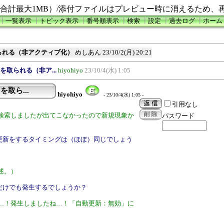
合計最大1MB）/添付ファイルはプレビュー時に消えるため、
┃
一覧表示
┃
トピック表示
┃
番号順表示
┃
検索
┃
設定
┃
過去ログ
┃
ホーム
られる（非アクティブ化）
めしあん
23/10/2(月) 20:21
を取られる（非ア...
hiyohiyo
23/10/4(水) 1:05
取ら...
hiyohiyo
- 23/10/4(水) 1:05 -
引用なし
検索しましたが出てこなかったので新規現象か
パスワード
動更新をするタイミングは（ほぼ）同じでしょう
述。）
るだけでも発生するでしょうか？
…！発生しましたね…！「自動更新：無効」に