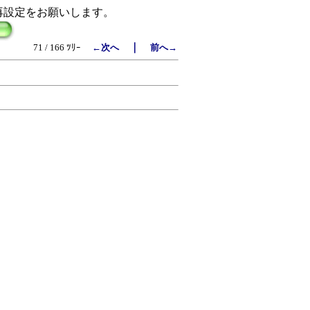
再設定をお願いします。
｜
71 / 166 ﾂﾘｰ
←次へ
前へ→