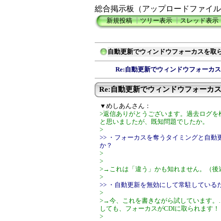
総合掲示板（アップロードファイル
新規投稿
┃
ツリー表示
┃
スレッド表示
自動更新でウィンドウフォーカスを取
Re:自動更新でウィンドウフォーカス
Re:自動更新でウィンドウフォーカスを
▼めしあんさん：
>返信ありがとうございます。過去ログを
と思いましたが、既知問題でしたか。
>
>> ・フォーカスを奪うタイミングと自
か？
>
>
>→これは「違う」かも知れません。（後
>
>> ・自動更新を無効にして常駐してい
>
>→今、これを書きながら試しています。
しても、フォーカスがCDIに取られます！
>