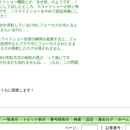
スライドショー機能との「合せ技」のようです…！
分にして試したところ、スライドショーが切り替
うです…！スライドショーをやめて固定画像にし
した！
ぜか常駐しているCDIにフォーカスが当たると
くさんいるのに…。
、スライドショー切替の瞬間を観察すると…フォ
ザ使用中ならブラウザにフォーカスされたまま
ォーカスが移動したログが残されません。
DIの常駐方式の相性の悪さ、って感じです
善されるかも知れませんね…。（なお、この問題
いうちに調査します！
┃
一覧表示
┃
トピック表示
┃
番号順表示
┃
検索
┃
設定
┃
過去ログ
┃
ホーム
ページ：
┃
記事番号：