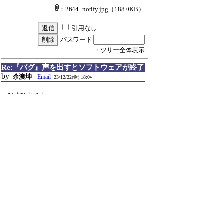
：2644_notify.jpg
（188.0KB）
引用なし
パスワード
・ツリー全体表示
Re:『バグ』声を出すとソフトウェアが終了
by
余澳坤
Email
23/12/22(金) 18:04
▼ひよひよさん：
通常版とaoi、しずく版は同じ、32bitバージョンは
そのまま鳴らすことができますが、64bitはエラー
を表示せずに、押すとソフトウェアが終了しまし
た。LOGにもオーディオに関する記録は何もあり
ませんでした。
引用なし
パスワード
・ツリー全体表示
Re:『バグ』声を出すとソフトウェアが終了
by
ひよひよ
Email
23/12/23(土) 21:53