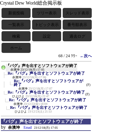
Crystal Dew World総合掲示板
新規投稿
ツリー表示
スレッド表示
一覧表示
トピック表示
番号順表示
検索
設定
過去ログ
ホーム
68 / 24 ﾂﾘｰ
←次へ
『バグ』声を出すとソフトウェアが終了
余澳坤
23/12/18(月) 17:05
Re:『バグ』声を出すとソフトウェアが終了
余澳坤
23/12/18(月) 17:06
Re:『バグ』声を出すとソフトウェアが
終了
(F)
余澳坤
23/12/18(月) 17:07
Re:『バグ』声を出すとソフトウェアが終了
(F)
ひよひよ
23/12/18(月) 22:47
Re:『バグ』声を出すとソフトウェアが終了
余澳坤
23/12/22(金) 18:04
Re:『バグ』声を出すとソフトウェアが終了
ひよひよ
23/12/23(土) 21:53
『バグ』声を出すとソフトウェアが終了
by
余澳坤
Email
23/12/18(月) 17:05