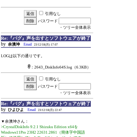
引用なし
パスワード
・ツリー全体表示
Re:『バグ』声を出すとソフトウェアが終了
by
余澳坤
Email
23/12/18(月) 17:07
LOGは以下の通りです。
：2643_DiskInfo64S.log
（6.3KB）
引用なし
パスワード
・ツリー全体表示
Re:『バグ』声を出すとソフトウェアが終了
by
ひよひよ
Email
23/12/18(月) 22:47
▼余澳坤さん：
>CrystalDiskInfo 9.2.1 Shizuku Edition x64を
Windows11Pro 23H2 22631.2861（簡体字中国語