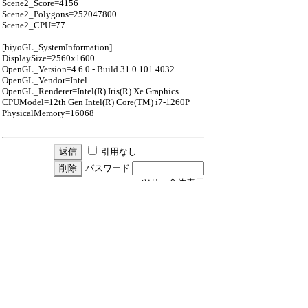
Scene2_Score=4156
Scene2_Polygons=252047800
Scene2_CPU=77
[hiyoGL_SystemInformation]
DisplaySize=2560x1600
OpenGL_Version=4.6.0 - Build 31.0.101.4032
OpenGL_Vendor=Intel
OpenGL_Renderer=Intel(R) Iris(R) Xe Graphics
CPUModel=12th Gen Intel(R) Core(TM) i7-1260P
PhysicalMemory=16068
引用なし
パスワード
・ツリー全体表示
新規投稿
ツリー表示
スレッド表示
一覧表示
トピック表示
番号順表示
検索
設定
過去ログ
ホーム