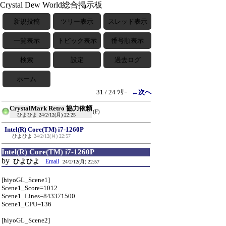
Crystal Dew World総合掲示板
新規投稿
ツリー表示
スレッド表示
一覧表示
トピック表示
番号順表示
検索
設定
過去ログ
ホーム
31 / 24 ﾂﾘｰ
←次へ
CrystalMark Retro 協力依頼
(F)
ひよひよ
24/2/12(月) 22:25
Intel(R) Core(TM) i7-1260P
ひよひよ
24/2/12(月) 22:57
Intel(R) Core(TM) i7-1260P
by
ひよひよ
Email
24/2/12(月) 22:57
[hiyoGL_Scene1]
Scene1_Score=1012
Scene1_Lines=843371500
Scene1_CPU=136
[hiyoGL_Scene2]