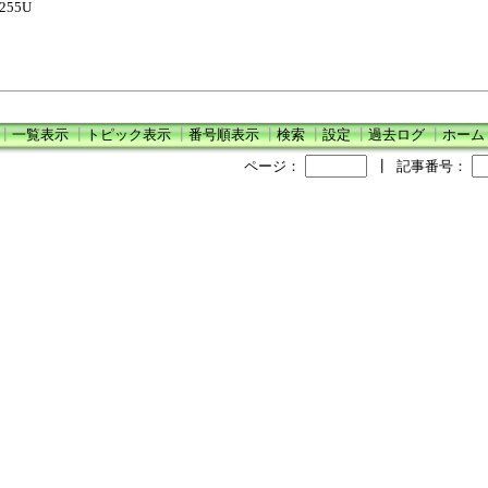
1255U
┃
一覧表示
┃
トピック表示
┃
番号順表示
┃
検索
┃
設定
┃
過去ログ
┃
ホーム
ページ：
┃
記事番号：