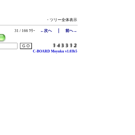
・ツリー全体表示
｜
31 / 166 ﾂﾘｰ
←次へ
前へ→
C-BOARD Moyuku v1.03b5