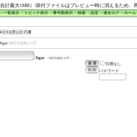
合計最大1MB）/添付ファイルはプレビュー時に消えるため、
┃
一覧表示
┃
トピック表示
┃
番号順表示
┃
検索
┃
設定
┃
過去ログ
┃
ホーム
4/2/12(月) 22:25
Jigar
24/2/13(火) 1:27
Jigar
- 24/2/13(火) 1:27 -
引用なし
パスワード
2