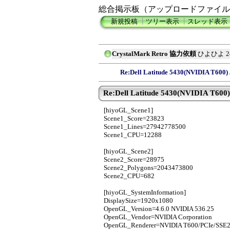
総合掲示板（アップロードファイル
新規投稿
┃
ツリー表示
┃
スレッド表示
CrystalMark Retro 協力依頼
ひよひよ
2
Re:Dell Latitude 5430(NVIDIA T600)
Re:Dell Latitude 5430(NVIDIA T600)
[hiyoGL_Scene1]
Scene1_Score=23823
Scene1_Lines=27942778500
Scene1_CPU=12288
[hiyoGL_Scene2]
Scene2_Score=28975
Scene2_Polygons=2043473800
Scene2_CPU=682
[hiyoGL_SystemInformation]
DisplaySize=1920x1080
OpenGL_Version=4.6.0 NVIDIA 536.25
OpenGL_Vendor=NVIDIA Corporation
OpenGL_Renderer=NVIDIA T600/PCIe/SSE