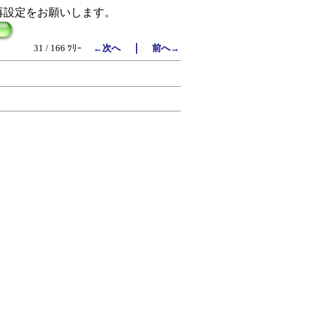
再設定をお願いします。
｜
31 / 166 ﾂﾘｰ
←次へ
前へ→