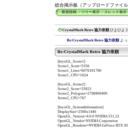
総合掲示板（アップロードファイル
新規投稿
┃
ツリー表示
┃
スレッド表示
CrystalMark Retro 協力依頼
ひよひよ
2
Re:CrystalMark Retro 協力依頼
よっ
Re:CrystalMark Retro 協力依頼
[hiyoGL_Scene1]
Scene1_Score=5356
Scene1_Lines=6070181700
Scene1_CPU=1024
[hiyoGL_Scene2]
Scene2_Score=35923
Scene2_Polygons=2706860400
Scene2_CPU=767
[hiyoGL_SystemInformation]
DisplaySize=2560x1440
OpenGL_Version=4.6.0 NVIDIA 551.23
OpenGL_Vendor=NVIDIA Corporation
OpenGL_Renderer=NVIDIA GeForce RTX 30