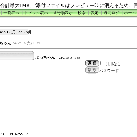
合計最大1MB）/添付ファイルはプレビュー時に消えるため、
┃
一覧表示
┃
トピック表示
┃
番号順表示
┃
検索
┃
設定
┃
過去ログ
┃
ホーム
4/2/12(月) 22:25
ちゃん
24/2/13(火) 1:39
よっちゃん
- 24/2/13(火) 1:39 -
引用なし
パスワード
70 Ti/PCIe/SSE2