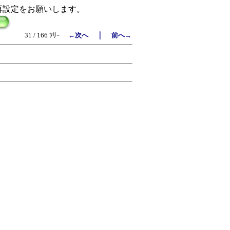
再設定をお願いします。
｜
31 / 166 ﾂﾘｰ
←次へ
前へ→