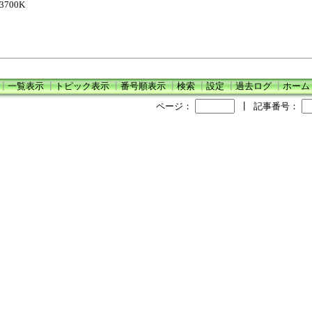
13700K
┃
一覧表示
┃
トピック表示
┃
番号順表示
┃
検索
┃
設定
┃
過去ログ
┃
ホーム
ページ：
┃
記事番号：