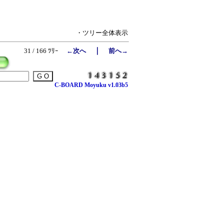
・ツリー全体表示
｜
31 / 166 ﾂﾘｰ
←次へ
前へ→
C-BOARD Moyuku v1.03b5