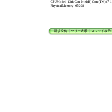
CPUModel=13th Gen Intel(R) Core(TM) i7-
PhysicalMemory=65298
新規投稿
┃
ツリー表示
┃
スレッド表示