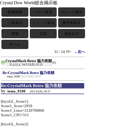
Crystal Dew World総合掲示板
新規投稿
ツリー表示
スレッド表示
一覧表示
トピック表示
番号順表示
検索
設定
過去ログ
ホーム
31 / 24 ﾂﾘｰ
←次へ
CrystalMark Retro 協力依頼
(F)
ひよひよ
24/2/12(月) 22:25
Re:CrystalMark Retro 協力依頼
tomo_9180
24/2/13(火) 20:57
Re:CrystalMark Retro 協力依頼
by
tomo_9180
24/2/13(火) 20:57
[hiyoGL_Scene1]
Scene1_Score=2959
Scene1_Lines=3126700800
Scene1_CPU=511
[hiyoGL_Scene2]