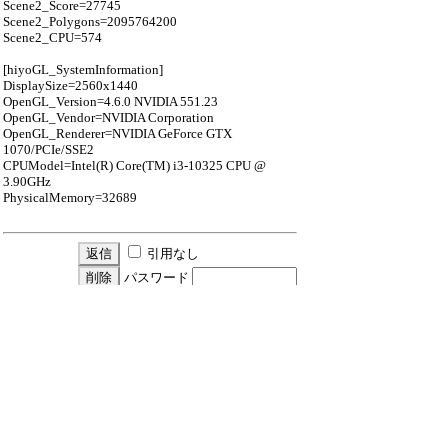
Scene2_Score=27745
Scene2_Polygons=2095764200
Scene2_CPU=574
[hiyoGL_SystemInformation]
DisplaySize=2560x1440
OpenGL_Version=4.6.0 NVIDIA 551.23
OpenGL_Vendor=NVIDIA Corporation
OpenGL_Renderer=NVIDIA GeForce GTX
1070/PCIe/SSE2
CPUModel=Intel(R) Core(TM) i3-10325 CPU @
3.90GHz
PhysicalMemory=32689
引用なし
パスワード
・ツリー全体表示
新規投稿
ツリー表示
スレッド表示
一覧表示
トピック表示
番号順表示
検索
設定
過去ログ