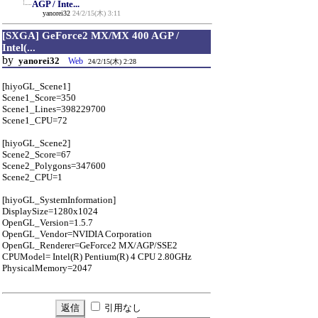
AGP / Inte...
yanorei32
24/2/15(木) 3:11
[SXGA] GeForce2 MX/MX 400 AGP /
Intel(...
by
yanorei32
Web
24/2/15(木) 2:28
[hiyoGL_Scene1]
Scene1_Score=350
Scene1_Lines=398229700
Scene1_CPU=72
[hiyoGL_Scene2]
Scene2_Score=67
Scene2_Polygons=347600
Scene2_CPU=1
[hiyoGL_SystemInformation]
DisplaySize=1280x1024
OpenGL_Version=1.5.7
OpenGL_Vendor=NVIDIA Corporation
OpenGL_Renderer=GeForce2 MX/AGP/SSE2
CPUModel= Intel(R) Pentium(R) 4 CPU 2.80GHz
PhysicalMemory=2047
引用なし