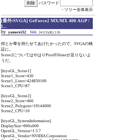
パスワード
・ツリー全体表示
[番外/SVGA] GeForce2 MX/MX 400 AGP /
I...
by
yanorei32
Web
24/2/15(木) 2:39
何とか華を持たせてあげたかったので、SVGAの検
証に。
Scene2についてはやはりPixelFillrateが足りないよ
うだ。
[hiyoGL_Scene1]
Scene1_Score=430
Scene1_Lines=424850100
Scene1_CPU=87
[hiyoGL_Scene2]
Scene2_Score=466
Scene2_Polygons=19144000
Scene2_CPU=10
[hiyoGL_SystemInformation]
DisplaySize=800x600
OpenGL_Version=1.5.7
OpenGL_Vendor=NVIDIA Corporation