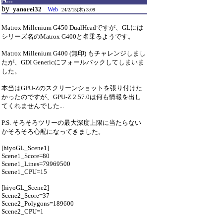
A...
by
yanorei32
Web
24/2/15(木) 3:09
Matrox Millenium G450 DualHeadですが、GLには
シリーズ名のMatrox G400と名乗るようです。
Matrox Millenium G400 (無印) もチャレンジしまし
たが、GDI Genericにフォールバックしてしまいま
した。
本当はGPU-Zのスクリーンショットを張り付けた
かったのですが、GPU-Z 2.57.0は何も情報を出し
てくれませんでした...
P.S. そろそろツリーの最大深度上限に当たらない
かそろそろ心配になってきました。
[hiyoGL_Scene1]
Scene1_Score=80
Scene1_Lines=79969500
Scene1_CPU=15
[hiyoGL_Scene2]
Scene2_Score=37
Scene2_Polygons=189600
Scene2_CPU=1