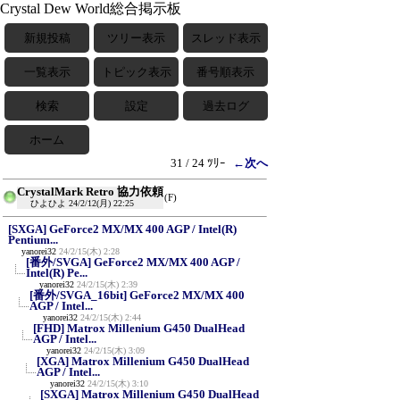
Crystal Dew World総合掲示板
新規投稿
ツリー表示
スレッド表示
一覧表示
トピック表示
番号順表示
検索
設定
過去ログ
ホーム
31 / 24 ﾂﾘｰ
←次へ
CrystalMark Retro 協力依頼
(F)
ひよひよ
24/2/12(月) 22:25
[SXGA] GeForce2 MX/MX 400 AGP / Intel(R)
Pentium...
yanorei32
24/2/15(木) 2:28
[番外/SVGA] GeForce2 MX/MX 400 AGP /
Intel(R) Pe...
yanorei32
24/2/15(木) 2:39
[番外/SVGA_16bit] GeForce2 MX/MX 400
AGP / Intel...
yanorei32
24/2/15(木) 2:44
[FHD] Matrox Millenium G450 DualHead
AGP / Intel...
yanorei32
24/2/15(木) 3:09
[XGA] Matrox Millenium G450 DualHead
AGP / Intel...
yanorei32
24/2/15(木) 3:10
[SXGA] Matrox Millenium G450 DualHead