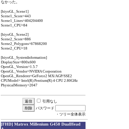
なかった。
[hiyoGL_Scene1]
Scene1_Score=443
Scene1_Lines=404204400
Scene1_CPU=84
[hiyoGL_Scene2]
Scene2_Score=886
Scene2_Polygons=67868200
Scene2_CPU=18
[hiyoGL_SystemInformation]
DisplaySize=800x600
OpenGL_Version=1.5.7
OpenGL_Vendor=NVIDIA Corporation
OpenGL_Renderer=GeForce2 MX/AGP/SSE2
CPUModel= Intel(R) Pentium(R) 4 CPU 2.80GHz
PhysicalMemory=2047
引用なし
パスワード
・ツリー全体表示
[FHD] Matrox Millenium G450 DualHead