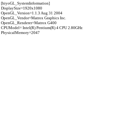
[hiyoGL_SystemInformation]
DisplaySize=1920x1080
OpenGL_Version=1.1.3 Aug 31 2004
OpenGL_Vendor=Matrox Graphics Inc.
OpenGL_Renderer=Matrox G400
CPUModel= Intel(R) Pentium(R) 4 CPU 2.80GHz
PhysicalMemory=2047
引用なし
パスワード
・ツリー全体表示
[XGA] Matrox Millenium G450 DualHead
A...
by
yanorei32
Web
24/2/15(木) 3:10
[hiyoGL_Scene1]
Scene1_Score=115
Scene1_Lines=105157000
Scene1_CPU=18
[hiyoGL_Scene2]
Scene2_Score=94
Scene2_Polygons=474000
Scene2_CPU=1