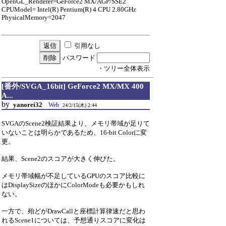
OpenGL_Renderer=GeForce2 MX/AGP/SSE2
CPUModel= Intel(R) Pentium(R) 4 CPU 2.80GHz
PhysicalMemory=2047
引用なし
パスワード
・ツリー全体表示
[番外/SVGA_16bit] GeForce2 MX/MX 400
A...
by
yanorei32
Web
24/2/15(木) 2:44
SVGAのScene2検証結果より、メモリ帯域が足りて
いないことは明らかであるため、16-bit Colorに変
更。
結果、Scene2のスコアが大きく伸びた。
メモリ帯域幅が不足しているGPUのスコア比較に
はDisplaySizeのほかにColorModeも必要かもしれ
ない。
一方で、殆どがDrawCallと座標計算律速だと思わ
れるScene1については、予想通りスコアに変化は