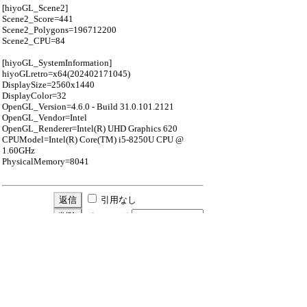
[hiyoGL_Scene2]
Scene2_Score=441
Scene2_Polygons=196712200
Scene2_CPU=84
[hiyoGL_SystemInformation]
hiyoGLretro=x64(202402171045)
DisplaySize=2560x1440
DisplayColor=32
OpenGL_Version=4.6.0 - Build 31.0.101.2121
OpenGL_Vendor=Intel
OpenGL_Renderer=Intel(R) UHD Graphics 620
CPUModel=Intel(R) Core(TM) i5-8250U CPU @
1.60GHz
PhysicalMemory=8041
引用なし
パスワード
・ツリー全体表示
新規投稿
ツリー表示
スレッド表示
一覧表示
トピック表示
番号順表示