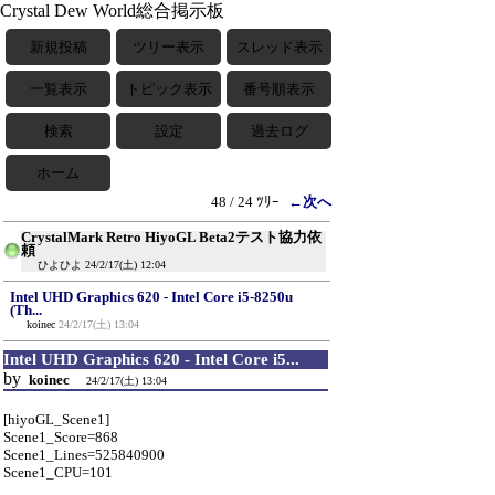
Crystal Dew World総合掲示板
新規投稿
ツリー表示
スレッド表示
一覧表示
トピック表示
番号順表示
検索
設定
過去ログ
ホーム
48 / 24 ﾂﾘｰ
←次へ
CrystalMark Retro HiyoGL Beta2テスト協力依
頼
ひよひよ
24/2/17(土) 12:04
Intel UHD Graphics 620 - Intel Core i5-8250u
(Th...
koinec
24/2/17(土) 13:04
Intel UHD Graphics 620 - Intel Core i5...
by
koinec
24/2/17(土) 13:04
[hiyoGL_Scene1]
Scene1_Score=868
Scene1_Lines=525840900
Scene1_CPU=101