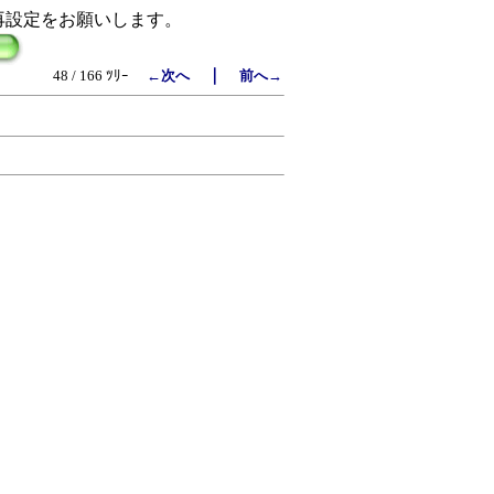
再設定をお願いします。
｜
48 / 166 ﾂﾘｰ
←次へ
前へ→