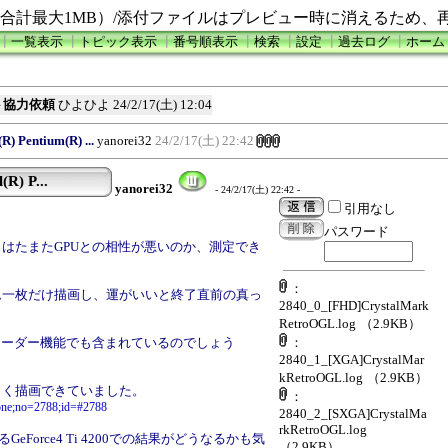
合計最大1MB）/添付ファイルはプレビュー時に消えるため、
┃
一覧表示
┃
トピック表示
┃
番号順表示
┃
検索
┃
設定
┃
過去ログ
┃
ホーム
2テスト協力依頼
ひよひよ
24/2/17(土) 12:04
) Pentium(R) ...
yanorei32
24/2/17(土) 22:42
R) P...
yanorei32
- 24/2/17(土) 22:42 -
引用なし
パスワード
か、はたまたGPUとの相性が悪いのか、測定でき
：
ム一枚だけ描画し、運がいいと終了直前の真っ
2840_0_[FHD]CrystalMark
。
RetroOGL.log
（2.9KB）
シェーダー機能でも含まれているのでしょう
：
2840_1_[XGA]CrystalMar
kRetroOGL.log
（2.9KB）
しく描画できていました。
：
d=one;no=2788;id=#2788
2840_2_[SXGA]CrystalMa
rkRetroOGL.log
共有するGeForce4 Ti 4200での結果がどうなるかも気
（2.9KB）