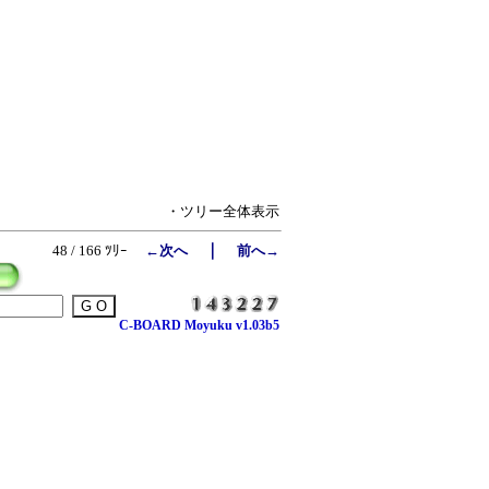
・ツリー全体表示
｜
48 / 166 ﾂﾘｰ
←次へ
前へ→
C-BOARD Moyuku v1.03b5