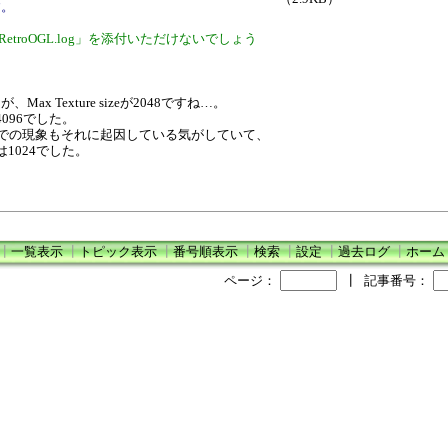
す。
kRetroOGL.log」を添付いただけないでしょう
 Texture sizeが2048ですね…。
、4096でした。
いた8bpcでの現象もそれに起因している気がしていて、
izeは1024でした。
┃
一覧表示
┃
トピック表示
┃
番号順表示
┃
検索
┃
設定
┃
過去ログ
┃
ホーム
ページ：
┃
記事番号：