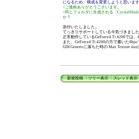
になるため、構成を変更しようと思いま
>ご連絡ありがとうございます。
>同じフォルダに生成される「CrystalMar
か？
添付いたしました。
てっきりサポートしている今気づきましたが、Max
正常動作しているGeForce4 Ti 4200では
また、GeForce4 Ti 4200の方で書
GDI Genericに落ちた時の Max Texture s
新規投稿
┃
ツリー表示
┃
スレッド表示