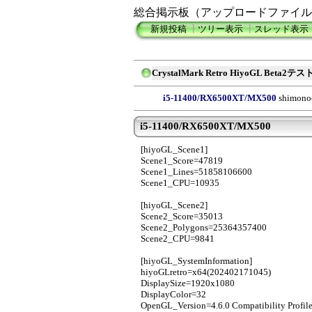
総合掲示板（アップロードファイル
新規投稿
┃
ツリー表示
┃
スレッド表示
CrystalMark Retro HiyoGL Beta
i5-11400/RX6500XT/MX500
shimono
i5-11400/RX6500XT/MX500
[hiyoGL_Scene1]
Scene1_Score=47819
Scene1_Lines=51858106600
Scene1_CPU=10935
[hiyoGL_Scene2]
Scene2_Score=35013
Scene2_Polygons=25364357400
Scene2_CPU=9841
[hiyoGL_SystemInformation]
hiyoGLretro=x64(202402171045)
DisplaySize=1920x1080
DisplayColor=32
OpenGL_Version=4.6.0 Compatibility Profil