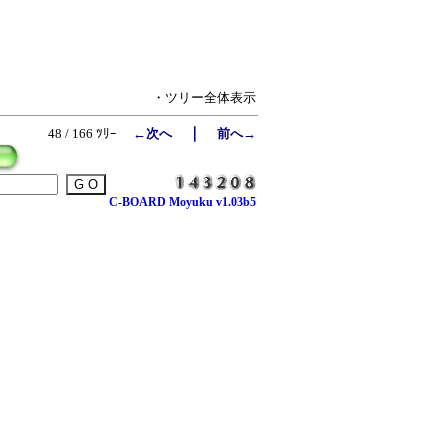
・ツリー全体表示
｜
48 / 166 ﾂﾘｰ
←次へ
前へ→
C-BOARD Moyuku v1.03b5