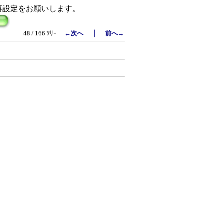
再設定をお願いします。
｜
48 / 166 ﾂﾘｰ
←次へ
前へ→