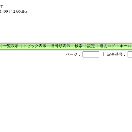
XT
11400 @ 2.60GHz
┃
一覧表示
┃
トピック表示
┃
番号順表示
┃
検索
┃
設定
┃
過去ログ
┃
ホーム
ページ：
┃
記事番号：