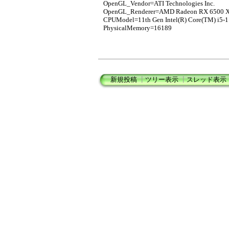
OpenGL_Vendor=ATI Technologies Inc.
OpenGL_Renderer=AMD Radeon RX 6500 
CPUModel=11th Gen Intel(R) Core(TM) i5-
PhysicalMemory=16189
新規投稿
┃
ツリー表示
┃
スレッド表示