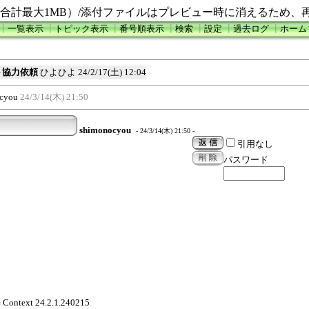
合計最大1MB）/添付ファイルはプレビュー時に消えるため、
┃
一覧表示
┃
トピック表示
┃
番号順表示
┃
検索
┃
設定
┃
過去ログ
┃
ホーム
2テスト協力依頼
ひよひよ
24/2/17(土) 12:04
cyou
24/3/14(木) 21:50
shimonocyou
- 24/3/14(木) 21:50 -
引用なし
パスワード
e Context 24.2.1.240215