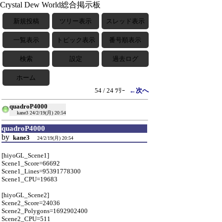
Crystal Dew World総合掲示板
新規投稿
ツリー表示
スレッド表示
一覧表示
トピック表示
番号順表示
検索
設定
過去ログ
ホーム
54 / 24 ﾂﾘｰ
←次へ
quadroP4000
kane3
24/2/19(月) 20:54
quadroP4000
by
kane3
24/2/19(月) 20:54
[hiyoGL_Scene1]
Scene1_Score=66692
Scene1_Lines=95391778300
Scene1_CPU=19683
[hiyoGL_Scene2]
Scene2_Score=24036
Scene2_Polygons=1692902400
Scene2_CPU=511