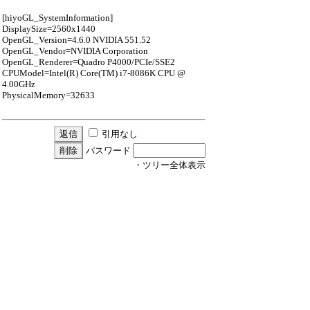
[hiyoGL_SystemInformation]
DisplaySize=2560x1440
OpenGL_Version=4.6.0 NVIDIA 551.52
OpenGL_Vendor=NVIDIA Corporation
OpenGL_Renderer=Quadro P4000/PCIe/SSE2
CPUModel=Intel(R) Core(TM) i7-8086K CPU @
4.00GHz
PhysicalMemory=32633
引用なし
パスワード
・ツリー全体表示
新規投稿
ツリー表示
スレッド表示
一覧表示
トピック表示
番号順表示
検索
設定
過去ログ
ホーム
54 / 24 ﾂﾘｰ
←次へ