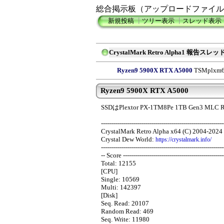
総合掲示板（アップロードファイル
新規投稿
┃
ツリー表示
┃
スレッド表示
CrystalMark Retro Alpha1 報告スレッ
Ryzen9 5900X RTX A5000
TSMplxm
Ryzen9 5900X RTX A5000
SSDはPlextor PX-1TM8Pe 1TB Gen3 MLC R
-------------------------------------------------------------
CrystalMark Retro Alpha x64 (C) 2004-2024 
Crystal Dew World:
https://crystalmark.info/
-------------------------------------------------------------
-- Score --------------------------------------------------
Total: 12155
[CPU]
Single: 10569
Multi: 142397
[Disk]
Seq. Read: 20107
Random Read: 469
Seq. Write: 11980