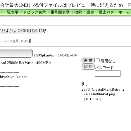
合計最大1MB）/添付ファイルはプレビュー時に消えるため、
┃
一覧表示
┃
トピック表示
┃
番号順表示
┃
検索
┃
設定
┃
過去ログ
┃
ホーム
ド
ひよひよ
24/3/4(月) 0:15
6p
24/3/4(月) 0:49
TSMplxm6p
- 24/3/4(月) 0:49 -
引用なし
ead 2500MB/s Write 1400MB/s
パスワード
-----------------
hiyohiyo, koinec
：
-----------------
2876_CrystalMarkRetro_2
-------------------
0240304004454.png
（101.5KB）