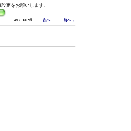
再設定をお願いします。
｜
49 / 166 ﾂﾘｰ
←次へ
前へ→