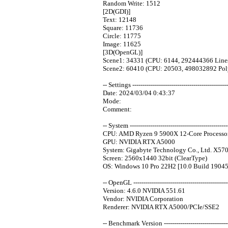
Random Write: 1512
[2D(GDI)]
Text: 12148
Square: 11736
Circle: 11775
Image: 11625
[3D(OpenGL)]
Scene1: 34331 (CPU: 6144, 292444366 Line
Scene2: 60410 (CPU: 20503, 498032892 Pol
-- Settings -----------------------------------------------
Date: 2024/03/04 0:43:37
Mode:
Comment:
-- System -------------------------------------------------
CPU: AMD Ryzen 9 5900X 12-Core Processor
GPU: NVIDIA RTX A5000
System: Gigabyte Technology Co., Ltd. X5
Screen: 2560x1440 32bit (ClearType)
OS: Windows 10 Pro 22H2 [10.0 Build 19045
-- OpenGL -----------------------------------------------
Version: 4.6.0 NVIDIA 551.61
Vendor: NVIDIA Corporation
Renderer: NVIDIA RTX A5000/PCIe/SSE2
-- Benchmark Version ----------------------------------