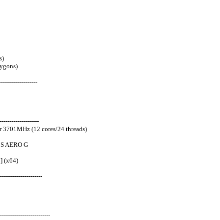
s)
ygons)
-------------------
-------------------
 3701MHz (12 cores/24 threads)
70S AERO G
] (x64)
---------------------
-----------------------