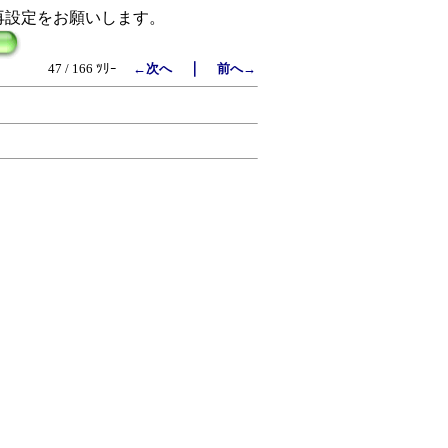
再設定をお願いします。
｜
47 / 166 ﾂﾘｰ
←次へ
前へ→