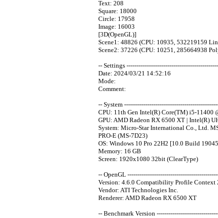
Text: 208
Square: 18000
Circle: 17958
Image: 16003
[3D(OpenGL)]
Scene1: 48826 (CPU: 10935, 532219159 Lin
Scene2: 37226 (CPU: 10251, 285664938 Pol
-- Settings -----------------------------------------------
Date: 2024/03/21 14:52:16
Mode:
Comment:
-- System -------------------------------------------------
CPU: 11th Gen Intel(R) Core(TM) i5-11400
GPU: AMD Radeon RX 6500 XT | Intel(R) U
System: Micro-Star International Co., Ltd. M
PRO-E (MS-7D23)
OS: Windows 10 Pro 22H2 [10.0 Build 19045
Memory: 16 GB
Screen: 1920x1080 32bit (ClearType)
-- OpenGL -----------------------------------------------
Version: 4.6.0 Compatibility Profile Context
Vendor: ATI Technologies Inc.
Renderer: AMD Radeon RX 6500 XT
-- Benchmark Version ----------------------------------