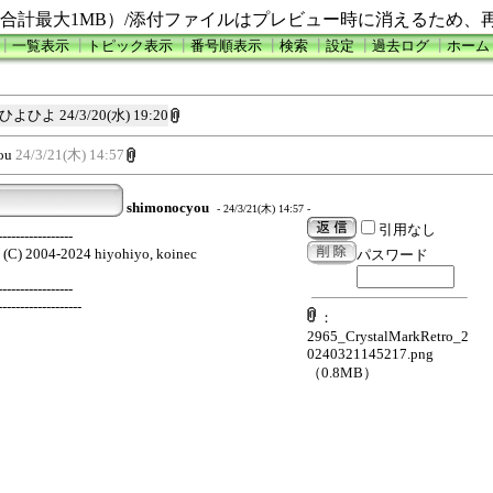
合計最大1MB）/添付ファイルはプレビュー時に消えるため、
┃
一覧表示
┃
トピック表示
┃
番号順表示
┃
検索
┃
設定
┃
過去ログ
┃
ホーム
ひよひよ
24/3/20(水) 19:20
ou
24/3/21(木) 14:57
shimonocyou
- 24/3/21(木) 14:57 -
引用なし
-----------------
4 (C) 2004-2024 hiyohiyo, koinec
パスワード
-----------------
-------------------
：
2965_CrystalMarkRetro_2
0240321145217.png
（0.8MB）