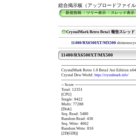
総合掲示板（アップロードファイル
新規投稿
┃
ツリー表示
┃
スレッド表示
CrystalMark Retro Beta1 報告スレッド
11400/RX6500XT/MX500
shimonocy
11400/RX6500XT/MX500
-------------------------------------------------------------
CrystalMark Retro 1.0 Beta1 Aoi Edition x6
Crystal Dew World:
https://crystalmark.info/
-------------------------------------------------------------
-- Score --------------------------------------------------
Total: 12351
[CPU]
Single: 9422
Multi: 77288
[Disk]
Seq. Read: 5480
Random Read: 430
Seq. Write: 4662
Random Write: 816
[2D(GDI)]