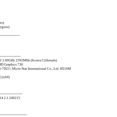
es)
ygons)
-------------------
-------------------
 @ 2.60GHz 2592MHz (6cores/12threads)
HD Graphics 730
S-7D23 | Micro-Star International Co., Ltd. H510M
] (x64)
---------------------
 24.2.1.240215
-----------------------