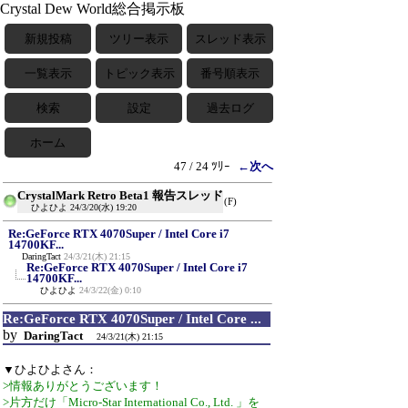
Crystal Dew World総合掲示板
新規投稿
ツリー表示
スレッド表示
一覧表示
トピック表示
番号順表示
検索
設定
過去ログ
ホーム
47 / 24 ﾂﾘｰ
←次へ
CrystalMark Retro Beta1 報告スレッド
(F)
ひよひよ
24/3/20(水) 19:20
Re:GeForce RTX 4070Super / Intel Core i7
14700KF...
DaringTact
24/3/21(木) 21:15
Re:GeForce RTX 4070Super / Intel Core i7
14700KF...
ひよひよ
24/3/22(金) 0:10
Re:GeForce RTX 4070Super / Intel Core ...
by
DaringTact
24/3/21(木) 21:15
▼ひよひよさん：
>情報ありがとうございます！
>片方だけ「Micro-Star International Co., Ltd. 」を