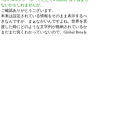
ないかもしれませんが。
ご確認ありがとうございます。
本来は設定されている情報をそのまま表示するべ
きなんですが、まぁながいんですよね。世界を見
渡した時にどのような文字列が格納されているか
まだまだ良くわかっていないので、Global Betaを
通して対応していきたいと思います。
>あと、CPUテストのシングル6回完了直後に中断
してすぐにテストを再実行すると
>シングル（再）と終了しきれなかった前回のマル
チが同時実行→そのままDiskへ
>という現象がありました。
>タイトルバーの実行中のテストを見ていればわか
りますし、連打するなって話ではありますが。
ご指摘ありがとうございます！！
色々対策していたのですが、抜本的な対策が必要
そうですね。
もう一度中断処理の在り方を考え直してみます。
引用なし