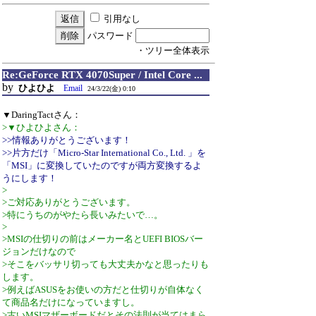
引用なし
パスワード
・ツリー全体表示
Re:GeForce RTX 4070Super / Intel Core ...
by
ひよひよ
Email
24/3/22(金) 0:10
▼DaringTactさん：
>▼ひよひよさん：
>>情報ありがとうございます！
>>片方だけ「Micro-Star International Co., Ltd. 」を
「MSI」に変換していたのですが両方変換するよ
うにします！
>
>ご対応ありがとうございます。
>特にうちのがやたら長いみたいで…。
>
>MSIの仕切りの前はメーカー名とUEFI BIOSバー
ジョンだけなので
>そこをバッサリ切っても大丈夫かなと思ったりも
します。
>例えばASUSをお使いの方だと仕切りが自体なく
て商品名だけになっていますし。
>古いMSIマザーボードだとその法則が当てはまら