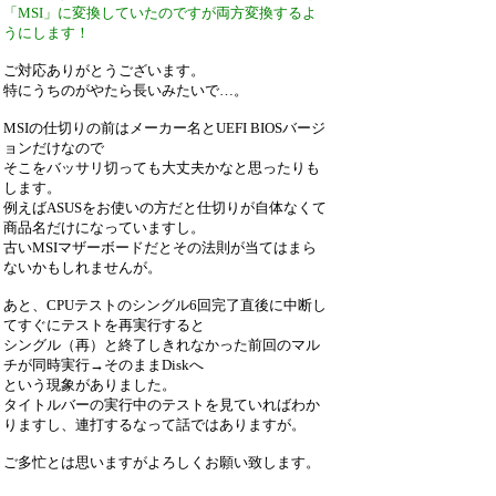
「MSI」に変換していたのですが両方変換するよ
うにします！
ご対応ありがとうございます。
特にうちのがやたら長いみたいで…。
MSIの仕切りの前はメーカー名とUEFI BIOSバージ
ョンだけなので
そこをバッサリ切っても大丈夫かなと思ったりも
します。
例えばASUSをお使いの方だと仕切りが自体なくて
商品名だけになっていますし。
古いMSIマザーボードだとその法則が当てはまら
ないかもしれませんが。
あと、CPUテストのシングル6回完了直後に中断し
てすぐにテストを再実行すると
シングル（再）と終了しきれなかった前回のマル
チが同時実行→そのままDiskへ
という現象がありました。
タイトルバーの実行中のテストを見ていればわか
りますし、連打するなって話ではありますが。
ご多忙とは思いますがよろしくお願い致します。