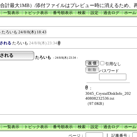
合計最大1MB）/添付ファイルはプレビュー時に消えるため、
┃
一覧表示
┃
トピック表示
┃
番号順表示
┃
検索
┃
設定
┃
過去ログ
┃
ホーム
る
たろいも
24/8/8(木) 18:43
識される
たろいも
24/8/8(木) 23:34
識される
たろいも
- 24/8/8(木) 23:34 -
引用なし
パスワード
：
3045_CrystalDiskInfo_202
40808232536.txt
（97.0KB）
┃
一覧表示
┃
トピック表示
┃
番号順表示
┃
検索
┃
設定
┃
過去ログ
┃
ホーム
ページ：
┃
記事番号：