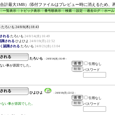
合計最大1MB）/添付ファイルはプレビュー時に消えるため、
┃
一覧表示
┃
トピック表示
┃
番号順表示
┃
検索
┃
設定
┃
過去ログ
┃
ホーム
る
たろいも
24/8/8(木) 18:43
識される
たろいも
24/8/14(水) 16:49
認識される
ひよひよ
24/8/19(月) 22:52
なく認識される
たろいも
24/8/21(水) 13:04
識される
たろいも
- 24/8/14(水) 16:49 -
引用なし
ていない事が原因でした。
パスワード
識される
ひよひよ
- 24/8/19(月) 22:52 -
引用なし
していない事が原因でした。
パスワード