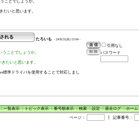
いうことでしょうか。
いきたいと思います。
識される
たろいも
- 24/8/21(水) 13:04 -
引用なし
いうことでしょうか。
パスワード
いきたいと思います。
ows標準ドライバを使用することで対応しまし
┃
一覧表示
┃
トピック表示
┃
番号順表示
┃
検索
┃
設定
┃
過去ログ
┃
ホーム
ページ：
┃
記事番号：