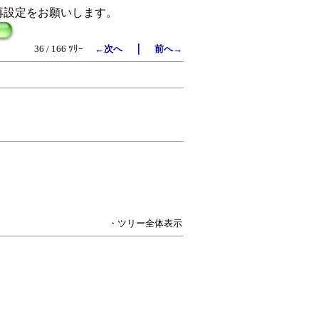
再設定をお願いします。
｜
36 / 166 ﾂﾘｰ
←次へ
前へ→
・ツリー全体表示