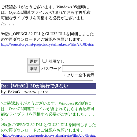
ご確認ありがとうございます。Windows 95無印に
は、OpenGL関連ファイルが含まれておらず再配布
可能なライブラリを同梱する必要がございまし
た。。。
9x版にOPENGL32.DLLとGLU32.DLLを同梱しました
ので再ダウンロードとご確認をお願いします。
https://sourceforge.net/projects/crystalmarkretro/files/2.0.0Beta2/
引用なし
パスワード
・ツリー全体表示
Re:【Win95】3Dが実行できない
by
PokuG
24/11/24(日) 11:56
>ご確認ありがとうございます。Windows 95無印に
は、OpenGL関連ファイルが含まれておらず再配布可
能なライブラリを同梱する必要がございました。。。
>
>9x版にOPENGL32.DLLとGLU32.DLLを同梱しました
ので再ダウンロードとご確認をお願いします。
>
https://sourceforge.net/projects/crystalmarkretro/files/2.0.0Beta2/