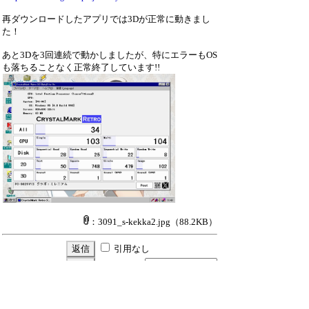
再ダウンロードしたアプリでは3Dが正常に動きまし
た！
あと3Dを3回連続で動かしましたが、特にエラーもOS
も落ちることなく正常終了しています!!
：3091_s-kekka2.jpg
（88.2KB）
引用なし
パスワード
・ツリー全体表示
Re:【Win95】3Dが実行できない