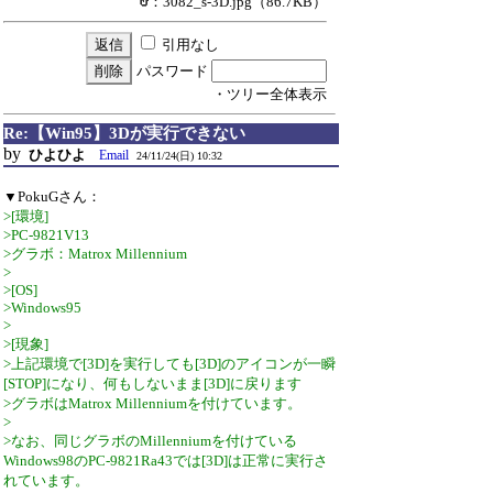
：3082_s-3D.jpg
（86.7KB）
引用なし
パスワード
・ツリー全体表示
Re:【Win95】3Dが実行できない
by
ひよひよ
Email
24/11/24(日) 10:32
▼PokuGさん：
>[環境]
>PC-9821V13
>グラボ：Matrox Millennium
>
>[OS]
>Windows95
>
>[現象]
>上記環境で[3D]を実行しても[3D]のアイコンが一瞬
[STOP]になり、何もしないまま[3D]に戻ります
>グラボはMatrox Millenniumを付けています。
>
>なお、同じグラボのMillenniumを付けている
Windows98のPC-9821Ra43では[3D]は正常に実行さ
れています。