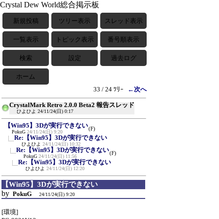
Crystal Dew World総合掲示板
新規投稿
ツリー表示
スレッド表示
一覧表示
トピック表示
番号順表示
検索
設定
過去ログ
ホーム
33 / 24 ﾂﾘｰ
←次へ
CrystalMark Retro 2.0.0 Beta2 報告スレッド
ひよひよ
24/11/24(日) 0:17
【Win95】3Dが実行できない
(F)
PokuG
24/11/24(日) 9:20
Re:【Win95】3Dが実行できない
ひよひよ
24/11/24(日) 10:32
Re:【Win95】3Dが実行できない
(F)
PokuG
24/11/24(日) 11:56
Re:【Win95】3Dが実行できない
ひよひよ
24/11/24(日) 12:20
【Win95】3Dが実行できない
by
PokuG
24/11/24(日) 9:20
[環境]