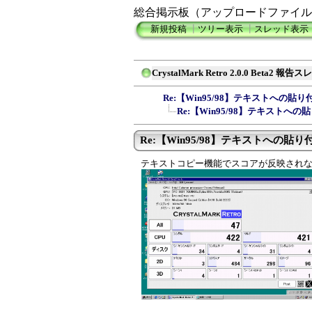
総合掲示板（アップロードファイル
新規投稿
┃
ツリー表示
┃
スレッド表示
CrystalMark Retro 2.0.0 Beta2 報告
Re:【Win95/98】テキストへの
Re:【Win95/98】テキストへ
Re:【Win95/98】テキストへの貼り付
テキストコピー機能でスコアが反映され