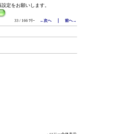
再設定をお願いします。
｜
33 / 166 ﾂﾘｰ
←次へ
前へ→