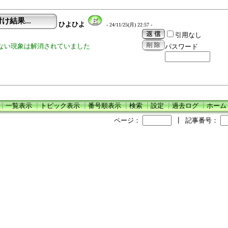
け結果...
ひよひよ
- 24/11/25(月) 22:57 -
引用なし
ない現象は解消されていました
パスワード
┃
一覧表示
┃
トピック表示
┃
番号順表示
┃
検索
┃
設定
┃
過去ログ
┃
ホーム
ページ：
┃
記事番号：