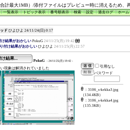
合計最大1MB）/添付ファイルはプレビュー時に消えるため、
┃
一覧表示
┃
トピック表示
┃
番号順表示
┃
検索
┃
設定
┃
過去ログ
┃
ホーム
スレッド
ひよひよ
24/11/24(日) 0:17
貼り付け結果がおかしい
PokuG
24/11/25(月) 19:42
の貼り付け結果がおかしい
ひよひよ
24/11/25(月) 22:57
け結果...
PokuG
- 24/11/25(月) 19:42 -
引用なし
ない現象は解消されていました
パスワード
：3106_s-kekka3.jpg
（134.4KB）
：3106_s-kekka4.jpg
（135.3KB）