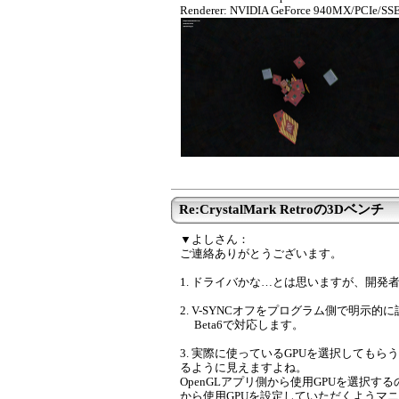
Renderer: NVIDIA GeForce 940MX/PCIe/SS
Re:CrystalMark Retroの3Dベンチ
▼よしさん：
ご連絡ありがとうございます。
1. ドライバかな…とは思いますが、開発
2. V-SYNCオフをプログラム側で明示
Beta6で対応します。
3. 実際に使っているGPUを選択しても
るように見えますよね。
OpenGLアプリ側から使用GPUを選択
から使用GPUを設定していただくようマ