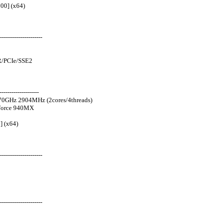
00] (x64)
---------------------
R/PCIe/SSE2
-------------------
70GHz 2904MHz (2cores/4threads)
eForce 940MX
] (x64)
---------------------
---------------------