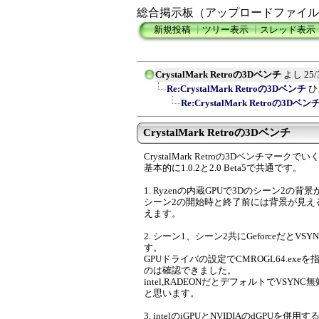
総合掲示板（アップロードファイル
新規投稿
┃
ツリー表示
┃
スレッド表示
CrystalMark Retroの3Dベンチ
よし
25/
Re:CrystalMark Retroの3Dベンチ
ひ
Re:CrystalMark Retroの3Dベン
CrystalMark Retroの3Dベンチ
CrystalMark Retroの3Dベンチ
基本的に1.0.2と2.0 Beta5で共通です。
1. Ryzenの内蔵GPUで3Dのシーン2の
シーン2の開始時と終了前には背景が見え
えます。
2. シーン1、シーン2共にGeforceだとV
す。
GPUドライバの設定でCMROGL64.ex
のは確認できました。
intel,RADEONだとデフォルトでVS
と思います。
3. intelのiGPUとNVIDIAのdGPUを