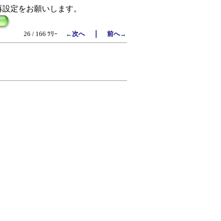
再設定をお願いします。
｜
26 / 166 ﾂﾘｰ
←次へ
前へ→