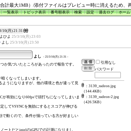
合計最大1MB）/添付ファイルはプレビュー時に消えるため、
┃
一覧表示
┃
トピック表示
┃
番号順表示
┃
検索
┃
設定
┃
過去ログ
┃
ホーム
3/10(月) 21:31
よひよ
25/3/10(月) 23:03
チ
よし
25/3/10(月) 23:50
よし
- 25/3/10(月) 21:31 -
引用なし
マークでいくつか気づいたところがあったので報告です。
パスワード
背景が暗くなってしまいます。
るようになりますが、他の環境と色が違って見
：3139_radeon.jpg
（144.4KB）
：3139_radeon-2.jpg
SYNCが有効になり60fpsで頭打ちになってしまいま
（426.5KB）
eを指定してVSYNCを無効にするとスコアが伸びる
YNC無効で動くので、条件が揃っている方が好ましい
併用するノートだとintelのiGPUでの計測になりまし