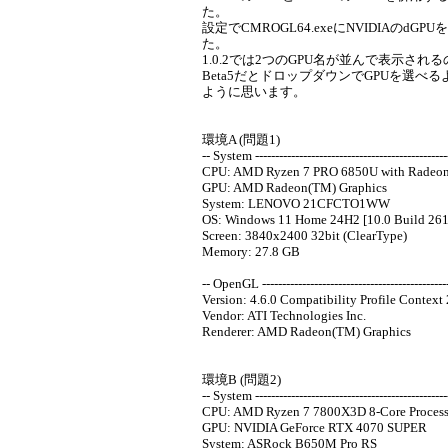
た。
設定でCMROGL64.exeにNVIDIAのdG
た。
1.0.2では2つのGPU名が並んで表示され
Beta5だとドロップダウンでGPUを選
ように思います。
環境A (問題1)
-- System -------------------------------------------------
CPU: AMD Ryzen 7 PRO 6850U with Radeon 
GPU: AMD Radeon(TM) Graphics
System: LENOVO 21CFCTO1WW
OS: Windows 11 Home 24H2 [10.0 Build 261
Screen: 3840x2400 32bit (ClearType)
Memory: 27.8 GB
-- OpenGL -----------------------------------------------
Version: 4.6.0 Compatibility Profile Contex
Vendor: ATI Technologies Inc.
Renderer: AMD Radeon(TM) Graphics
環境B (問題2)
-- System -------------------------------------------------
CPU: AMD Ryzen 7 7800X3D 8-Core Process
GPU: NVIDIA GeForce RTX 4070 SUPER
System: ASRock B650M Pro RS