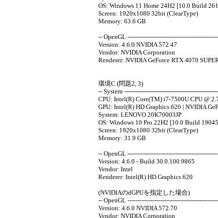
OS: Windows 11 Home 24H2 [10.0 Build 261
Screen: 1920x1080 32bit (ClearType)
Memory: 63.6 GB
-- OpenGL -----------------------------------------------
Version: 4.6.0 NVIDIA 572.47
Vendor: NVIDIA Corporation
Renderer: NVIDIA GeForce RTX 4070 SUPE
環境C (問題2, 3)
-- System -------------------------------------------------
CPU: Intel(R) Core(TM) i7-7500U CPU @ 2.
GPU: Intel(R) HD Graphics 620 | NVIDIA G
System: LENOVO 20K70003JP
OS: Windows 10 Pro 22H2 [10.0 Build 19045
Screen: 1920x1080 32bit (ClearType)
Memory: 31.9 GB
-- OpenGL -----------------------------------------------
Version: 4.6.0 - Build 30.0.100.9865
Vendor: Intel
Renderer: Intel(R) HD Graphics 620
(NVIDIAのdGPUを指定した場合)
-- OpenGL -----------------------------------------------
Version: 4.6.0 NVIDIA 572.70
Vendor: NVIDIA Corporation