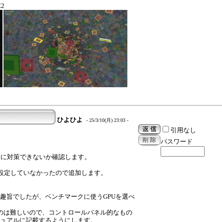
E2
ひよひよ
- 25/3/10(月) 23:03 -
引用なし
パスワード
者に対策できないか確認します。
的に設定していなかったので追加します。
らう趣旨でしたが、ベンチマークに使うGPUを選べ
するのは難しいので、コントロールパネル的なもの
ニュアルに記載するようにします。