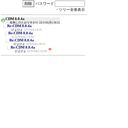
パスワード
・ツリー全体表示
CDM 8.0.4a
名無しのとおりすがり
22/1/31(月) 18:21
Re:CDM 8.0.4a
ひよひよ
22/2/5(土) 8:25
Re:CDM 8.0.4a
t
22/4/5(火) 15:43
Re:CDM 8.0.4a
ひよひよ
22/4/5(火) 20:51
Re:CDM 8.0.4a
≪
ひよひよ
22/4/5(火) 22:04
新規投稿
ツリー表示
スレッド表示
一覧表示
トピック表示
番号順表示
検索
設定
過去ログ
ホーム
｜
843 / 999
←次へ
前へ→
ページ：
記事番号：