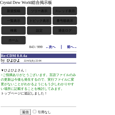
Crystal Dew World総合掲示板
新規投稿
ツリー表示
スレッド表示
一覧表示
トピック表示
番号順表示
検索
設定
過去ログ
ホーム
｜
843 / 999
←次へ
前へ→
Re:CDM 8.0.4a
by
ひよひよ
22/4/5(火) 22:04
▼ひよひよさん：
>ご指摘ありがとうございます。言語ファイルのみ
の更新は今後も発生するので、実行ファイルに変
更がないことがわかるようにもう少しわかりやす
い場所に記載することを検討してみます。
トップページに追記しました！
引用なし